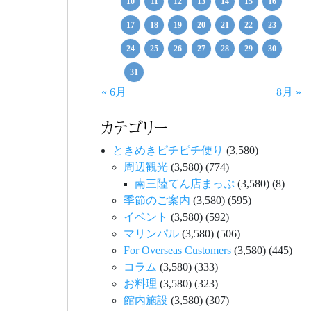
10
11
12
13
14
15
16
17
18
19
20
21
22
23
24
25
26
27
28
29
30
31
« 6月
8月 »
カテゴリー
ときめきピチピチ便り
(3,580)
周辺観光
(3,580)
(774)
南三陸てん店まっぷ
(3,580)
(8)
季節のご案内
(3,580)
(595)
イベント
(3,580)
(592)
マリンパル
(3,580)
(506)
For Overseas Customers
(3,580)
(445)
コラム
(3,580)
(333)
お料理
(3,580)
(323)
館内施設
(3,580)
(307)