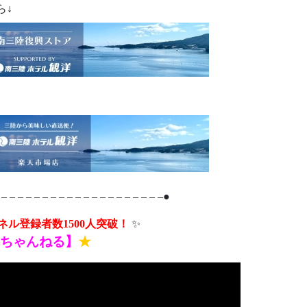
ら↓
 – – – – – – – – – – – – – – – – – – – –●
ンネル登録者数1500人突破！
✨
ちゃんねる】
★