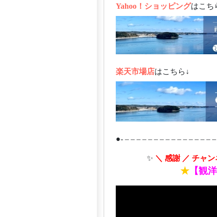
Yahoo！ショッピング
はこち
楽天市場店
はこちら↓
●- – – – – – – – – – – – – – – – –
ああああ
✨
＼ 感謝 ／ チャ
あああああああ
★
【観洋