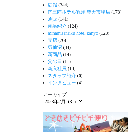
広報
(344)
南三陸ホテル観洋 楽天市場店
(178)
通販
(141)
商品紹介
(124)
minamisanriku hotel kanyo
(123)
売店
(76)
気仙沼
(34)
新商品
(14)
父の日
(11)
新入社員
(10)
スタッフ紹介
(6)
インタビュー
(4)
アーカイブ