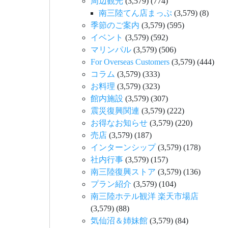
周辺観光
(3,579)
(774)
南三陸てん店まっぷ
(3,579)
(8)
季節のご案内
(3,579)
(595)
イベント
(3,579)
(592)
マリンパル
(3,579)
(506)
For Overseas Customers
(3,579)
(444)
コラム
(3,579)
(333)
お料理
(3,579)
(323)
館内施設
(3,579)
(307)
震災復興関連
(3,579)
(222)
お得なお知らせ
(3,579)
(220)
売店
(3,579)
(187)
インターンシップ
(3,579)
(178)
社内行事
(3,579)
(157)
南三陸復興ストア
(3,579)
(136)
プラン紹介
(3,579)
(104)
南三陸ホテル観洋 楽天市場店
(3,579)
(88)
気仙沼＆姉妹館
(3,579)
(84)