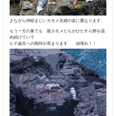
さながら仲睦まじいカモメ夫婦の姿に重なります
もう一方の巣でも 親カモメたちがひたすら卵を温
め続けていて
ヒナ誕生への期待が高まります 頑張れ！！