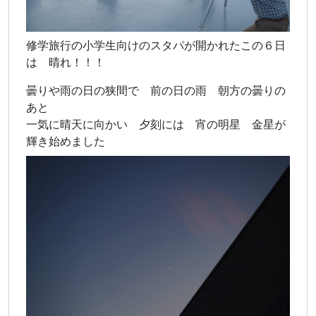
修学旅行の小学生向けのスタパが開かれたこの６日
は 晴れ！！！
曇りや雨の日の狭間で 前の日の雨 朝方の曇りの
あと
一気に晴天に向かい 夕刻には 宵の明星 金星が
輝き始めました