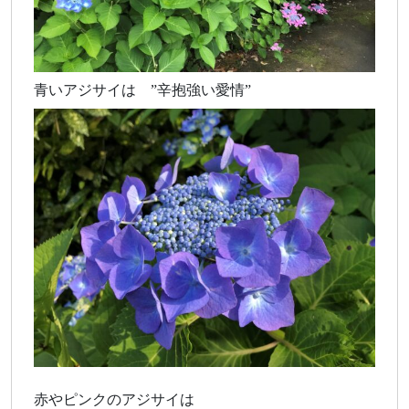
青いアジサイは ”辛抱強い愛情”
赤やピンクのアジサイは