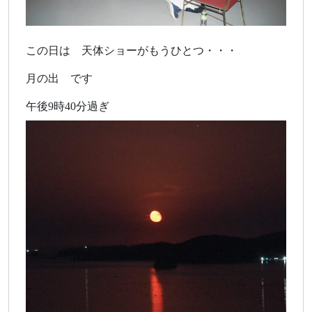
この日は 天体ショーがもうひとつ・・・
月の出 です
午後9時40分過ぎ