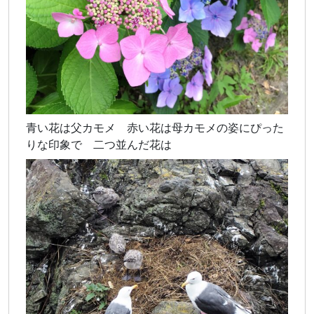
青い花は父カモメ 赤い花は母カモメの姿にぴった
りな印象で 二つ並んだ花は