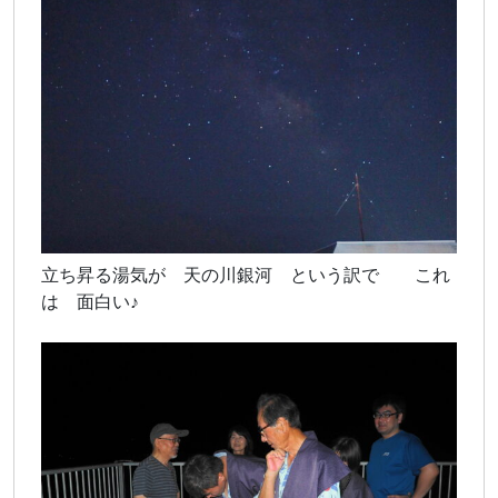
立ち昇る湯気が 天の川銀河 という訳で これ
は 面白い♪