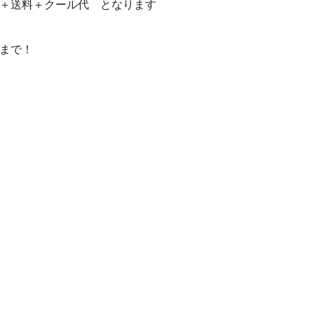
＋送料＋クール代 となります
まで！
温泉とお風呂
南三陸360度
お食事
語り部バス
別注料理
“Kataribe” to
お部屋
world
館内施設
Movieで見
宿泊予約
洋
交通アクセス
海の見える命
ブログ『ときめきピチピチ
ジェクト
便り』
アクティビティ