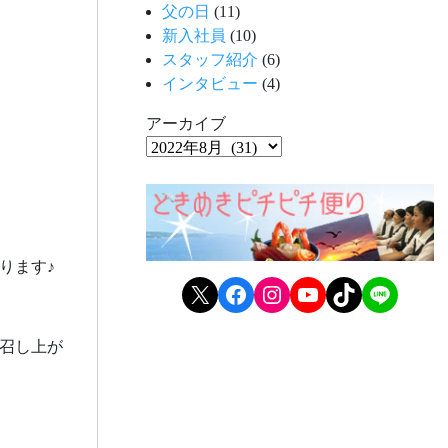
父の日
(11)
新入社員
(10)
スタッフ紹介
(6)
インタビュー
(4)
アーカイブ
ります♪
X
Facebook
Instagram
YouTube
TikTok
LINE
召し上が