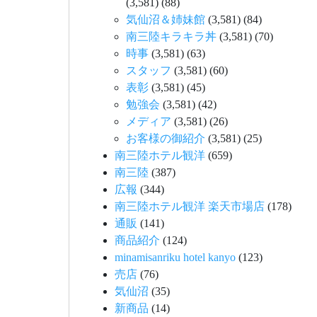
(3,581)
(88)
気仙沼＆姉妹館
(3,581)
(84)
南三陸キラキラ丼
(3,581)
(70)
時事
(3,581)
(63)
スタッフ
(3,581)
(60)
表彰
(3,581)
(45)
勉強会
(3,581)
(42)
メディア
(3,581)
(26)
お客様の御紹介
(3,581)
(25)
南三陸ホテル観洋
(659)
南三陸
(387)
広報
(344)
南三陸ホテル観洋 楽天市場店
(178)
通販
(141)
商品紹介
(124)
minamisanriku hotel kanyo
(123)
売店
(76)
気仙沼
(35)
新商品
(14)