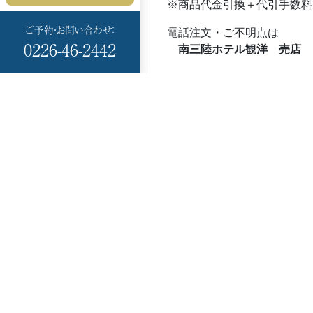
※商品代金引換＋代引手数料
ご予約・お問い合わせ：
電話注文・ご不明点は
0226-46-2442
南三陸ホテル観洋 売店
Minami Sanriku
HOTEL KANYO
〒986-0766
宮城県本吉郡
南三陸町志津川黒崎 99-
17