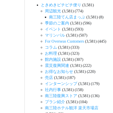
ときめきピチピチ便り
(3,581)
周辺観光
(3,581)
(774)
南三陸てん店まっぷ
(3,581)
(8)
季節のご案内
(3,581)
(596)
イベント
(3,581)
(593)
マリンパル
(3,581)
(507)
For Overseas Customers
(3,581)
(445)
コラム
(3,581)
(333)
お料理
(3,581)
(323)
館内施設
(3,581)
(307)
震災復興関連
(3,581)
(222)
お得なお知らせ
(3,581)
(220)
売店
(3,581)
(187)
インターンシップ
(3,581)
(179)
社内行事
(3,581)
(158)
南三陸復興ストア
(3,581)
(136)
プラン紹介
(3,581)
(104)
南三陸ホテル観洋 楽天市場店