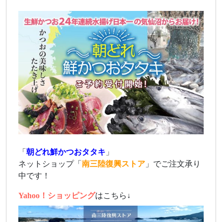
「
朝どれ鮮かつおタタキ
」
ネットショップ「
南三陸復興ストア
」でご注文承り
中です！
Yahoo！ショッピング
はこちら↓