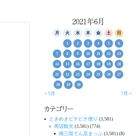
2021年6月
月
火
水
木
金
土
日
1
2
3
4
5
6
7
8
9
10
11
12
13
14
15
16
17
18
19
20
21
22
23
24
25
26
27
28
29
30
« 5月
7月 »
カテゴリー
ときめきピチピチ便り
(3,581)
周辺観光
(3,581)
(774)
南三陸てん店まっぷ
(3,581)
(8)