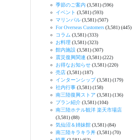
季節のご案内
(3,581)
(596)
イベント
(3,581)
(593)
マリンパル
(3,581)
(507)
For Overseas Customers
(3,581)
(445)
コラム
(3,581)
(333)
お料理
(3,581)
(323)
館内施設
(3,581)
(307)
震災復興関連
(3,581)
(222)
お得なお知らせ
(3,581)
(220)
売店
(3,581)
(187)
インターンシップ
(3,581)
(179)
社内行事
(3,581)
(158)
南三陸復興ストア
(3,581)
(136)
プラン紹介
(3,581)
(104)
南三陸ホテル観洋 楽天市場店
(3,581)
(88)
気仙沼＆姉妹館
(3,581)
(84)
南三陸キラキラ丼
(3,581)
(70)
時事
(3,581)
(63)