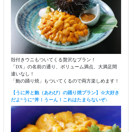
殻付きウニもついてくる贅沢なプラン！
「DX」の名前の通り、ボリューム満点、大満足間
違いなし！
「鮑の踊り焼」もついてくるので両方楽しめます！
【うに丼と鮑（あわび）の踊り焼プラン】☆大好き
だよ“うに”丼！うーん！これはたまらないぞ♪