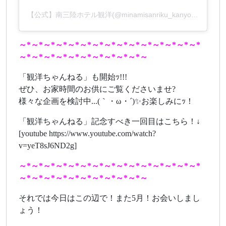
【公式】南三陸ホテル観洋(@minamisanriku_kanyo)がシェアした投稿
～*～*～*～*～*～*～*～*～*～*～*～*～*～*～*
～*～*～*～*～*～*～*～*～*～*～
「観洋ちゃんねる」も開始ｯ!!!
ぜひ、お家時間のお供にご覧くださいませ?
様々な企画を検討中...(｀・ω・´)✨お楽しみにｯ！
「観洋ちゃんねる」記念すべき一回目はこちら！↓
[youtube https://www.youtube.com/watch?
v=yeT8sJ6ND2g]
～*～*～*～*～*～*～*～*～*～*～*～*～*～*～*
～*～*～*～*～*～*～*～*～*～*～
それでは今日はこの辺で！また5月！お会いしまし
ょう！