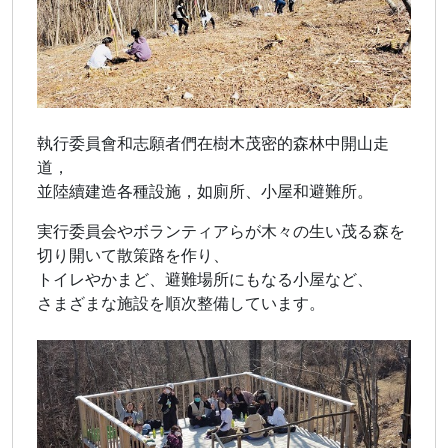
執行委員會和志願者們在樹木茂密的森林中開山走
道，
並陸續建造各種設施，如廁所、小屋和避難所。
実行委員会やボランティアらが木々の生い茂る森を
切り開いて散策路を作り、
トイレやかまど、避難場所にもなる小屋など、
さまざまな施設を順次整備しています。