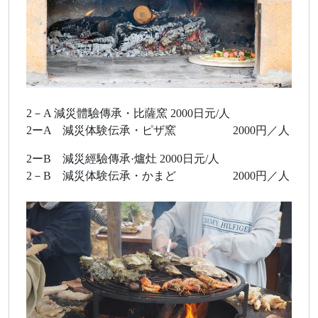
2－A 減災體驗傳承・比薩窯 2000日元/人
2ーA 減災体験伝承・ピザ窯 2000円／人
2ーB 減災經驗傳承·爐灶 2000日元/人
2－B 減災体験伝承・かまど 2000円／人