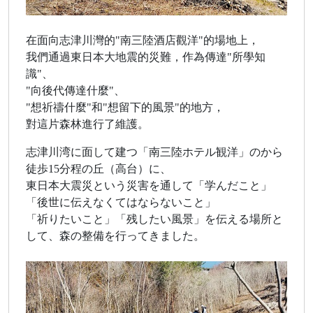
在面向志津川灣的"南三陸酒店觀洋"的場地上，
我們通過東日本大地震的災難，作為傳達"所學知
識"、
"向後代傳達什麼"、
"想祈禱什麼"和"想留下的風景"的地方，
對這片森林進行了維護。
志津川湾に面して建つ「南三陸ホテル観洋」のから
徒歩15分程の丘（高台）に、
東日本大震災という災害を通して「学んだこと」
「後世に伝えなくてはならないこと」
「祈りたいこと」「残したい風景」を伝える場所と
して、森の整備を行ってきました。