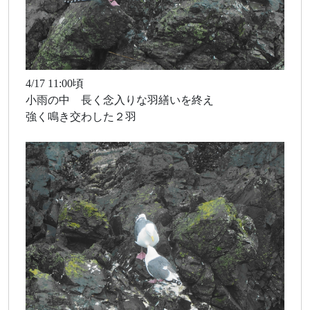
4/17 11:00頃
小雨の中 長く念入りな羽繕いを終え
強く鳴き交わした２羽