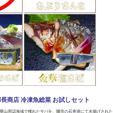
部長商店 冷凍魚総菜 お試しセット
華山周辺海域で穫れたサバを、隣市の石巻港にて水揚げされた