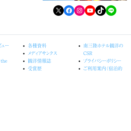
X
Facebook
Instagram
YouTube
TikTok
LINE
ビュー
各種資料
南三陸ホテル観洋の
メディアサンクス
CSR
 the
観洋情報誌
プライバシーポリシー
受賞歴
ご利用案内（宿泊約
るホテル観
よくある質問
款）
カスタマーハラスメントに
の森プロ
関する行動指針
お問い合わせ
光船
規定
全に関