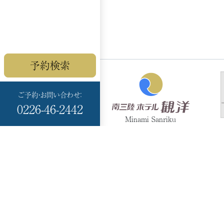
予約検索
ご予約・お問い合わせ：
0226-46-2442
Minami Sanriku
HOTEL KANYO
〒986-0766
宮城県本吉郡
南三陸町志津川黒崎 99-
17
TEL：
0226-46-2442（代）
0226-46-6200
FAX：