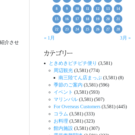
8
9
10
11
12
13
14
15
16
17
18
19
20
21
22
23
24
25
26
27
28
« 1月
3月 »
紹介させ
カテゴリー
ときめきピチピチ便り
(3,581)
周辺観光
(3,581)
(774)
南三陸てん店まっぷ
(3,581)
(8)
季節のご案内
(3,581)
(596)
イベント
(3,581)
(593)
マリンパル
(3,581)
(507)
For Overseas Customers
(3,581)
(445)
コラム
(3,581)
(333)
お料理
(3,581)
(323)
館内施設
(3,581)
(307)