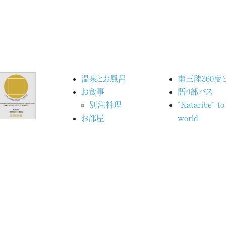
温泉とお風呂
南三陸360度
お食事
語り部バス
別注料理
“Kataribe” to
お部屋
world
館内施設
Movieで見
宿泊予約
洋
交通アクセス
海の見える命
ブログ『ときめきピチピチ
ジェクト
便り』
アクティビティ
志津川湾観
安全管理
輸送の安