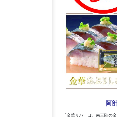
阿
「金華サバ」は、南三陸の金