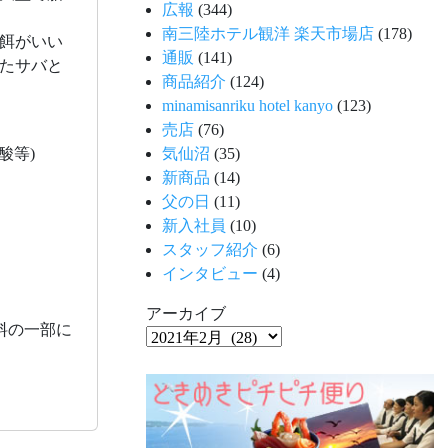
広報
(344)
南三陸ホテル観洋 楽天市場店
(178)
餌がいい
通販
(141)
たサバと
商品紹介
(124)
minamisanriku hotel kanyo
(123)
売店
(76)
酸等)
気仙沼
(35)
新商品
(14)
父の日
(11)
新入社員
(10)
スタッフ紹介
(6)
インタビュー
(4)
アーカイブ
料の一部に