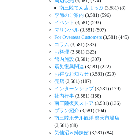
周辺観光
(3,581)
(774)
南三陸てん店まっぷ
(3,581)
(8)
季節のご案内
(3,581)
(596)
イベント
(3,581)
(593)
マリンパル
(3,581)
(507)
For Overseas Customers
(3,581)
(445)
コラム
(3,581)
(333)
お料理
(3,581)
(323)
館内施設
(3,581)
(307)
震災復興関連
(3,581)
(222)
お得なお知らせ
(3,581)
(220)
売店
(3,581)
(187)
インターンシップ
(3,581)
(179)
社内行事
(3,581)
(158)
南三陸復興ストア
(3,581)
(136)
プラン紹介
(3,581)
(104)
南三陸ホテル観洋 楽天市場店
(3,581)
(88)
気仙沼＆姉妹館
(3,581)
(84)