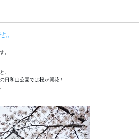
せ。
す。
と、
の日和山公園では桜が開花！
。