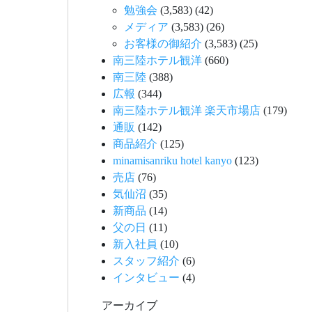
勉強会
(3,583)
(42)
メディア
(3,583)
(26)
お客様の御紹介
(3,583)
(25)
南三陸ホテル観洋
(660)
南三陸
(388)
広報
(344)
南三陸ホテル観洋 楽天市場店
(179)
通販
(142)
商品紹介
(125)
minamisanriku hotel kanyo
(123)
売店
(76)
気仙沼
(35)
新商品
(14)
父の日
(11)
新入社員
(10)
スタッフ紹介
(6)
インタビュー
(4)
アーカイブ