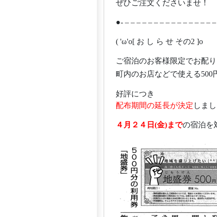
ぜひご注文くださいませ！
●- – – – – – – – – – – – – – – – –
( 'ω'o[ お し ら せ その2 ]o
ご宿泊のお客様限定でお配り
町内のお店などで使える500
好評につき
配布期間の延長が決定
しまし
４月２４日(金)まで
の宿泊を