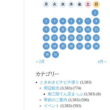
月
火
水
木
金
土
日
1
2
3
4
5
6
7
8
9
10
11
12
13
14
15
16
17
18
19
20
21
22
23
24
25
26
27
28
29
30
31
« 2月
4月 »
カテゴリー
ときめきピチピチ便り
(3,583)
周辺観光
(3,583)
(774)
南三陸てん店まっぷ
(3,583)
(8)
季節のご案内
(3,583)
(596)
イベント
(3,583)
(593)