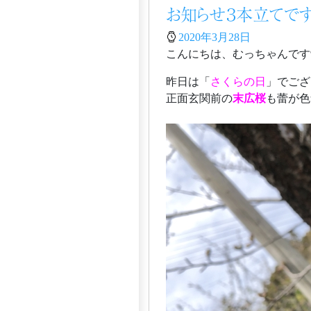
お知らせ３本立てです
2020年3月28日
昨日は「
さくらの日
」でござ
正面玄関前の
末広桜
も蕾が色