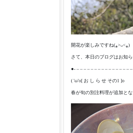
開花が楽しみですね(⁎˃ᴗ˂⁎)
さて、本日のブログはお知ら
●- – – – – – – – – – – – – – – – –
( 'ω'o[ お し ら せ その1 ]o
春が旬の別注料理が追加とな