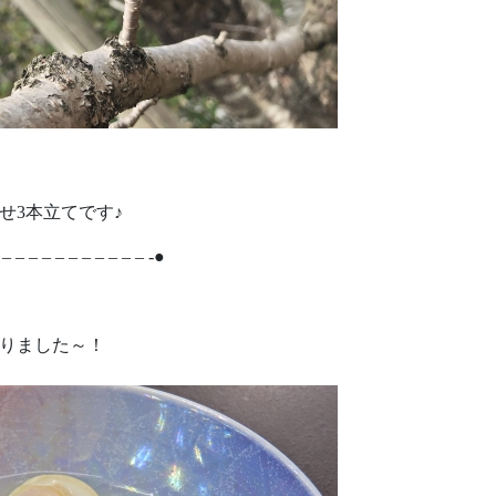
せ3本立てです♪
 – – – – – – – – – – – -●
りました～！