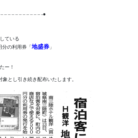
 – – – – – – – – – – – -●
している
地盛券
円分の利用券「
」
たー！
対象とし引き続き配布いたします。