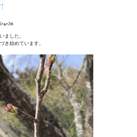
！
こんにちは、むっちゃんですʕ•ﻌ•ʔฅ
いました。
づき始めています。