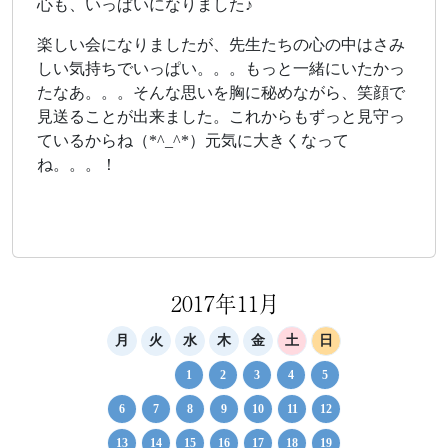
心も、いっぱいになりました♪
楽しい会になりましたが、先生たちの心の中はさみ
しい気持ちでいっぱい。。。もっと一緒にいたかっ
たなあ。。。そんな思いを胸に秘めながら、笑顔で
見送ることが出来ました。これからもずっと見守っ
ているからね（*^_^*）元気に大きくなって
ね。。。！
2017年11月
月
火
水
木
金
土
日
1
2
3
4
5
6
7
8
9
10
11
12
13
14
15
16
17
18
19