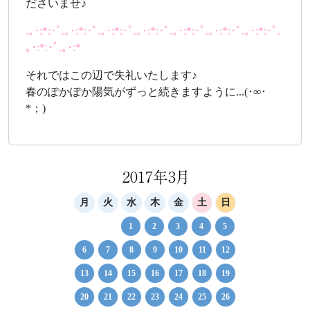
ださいませ♪
.｡･:*:･ﾟ.｡･:*:･ﾟ.｡･:*:･ﾟ.｡･:*:･ﾟ.｡･:*:･ﾟ.｡･:*:･ﾟ.｡･:*:･ﾟ.
｡･:*:･ﾟ.｡･:*
それではこの辺で失礼いたします♪
春のぽかぽか陽気がずっと続きますように...(･∞･
*；)
2017年3月
月
火
水
木
金
土
日
1
2
3
4
5
6
7
8
9
10
11
12
13
14
15
16
17
18
19
20
21
22
23
24
25
26