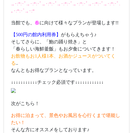
.｡･:*:･ﾟ.｡･:*:･ﾟ.｡･:*:･ﾟ.｡･:*:･ﾟ.｡･:*:･ﾟ.｡･:*:･ﾟ.｡･:*:･ﾟ.
｡･:*:･ﾟ.｡･:*
当館でも、
春
に向けて様々なプランが登場します!!
【500円の館内利用券】
がもらえちゃう♪
そしてさらに、「鮑の踊り焼き」と
「春らしい海鮮釜飯」もお夕食についてきます！
お飲物もお1人様1本、お酒かジュースがついてく
る
..
なんともお得なプランとなっています。
↓↓↓↓↓↓↓↓↓↓↓チェック必須です↓↓↓↓↓↓↓↓↓↓↓↓
次がこちら！
お得に泊まって、景色やお風呂を心行くまで堪能し
たい！
そんな方にオススメをしております♪