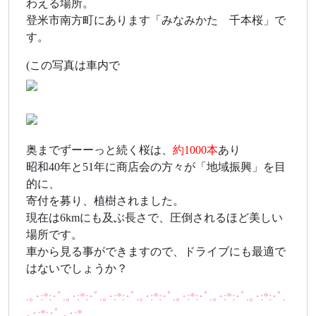
わえる場所。
登米市南方町にあります「みなみかた 千本桜」で
す。
(この写真は車内で
奥までずーーっと続く桜は、
約1000本
あり
昭和40年と51年に商店会の方々が「地域振興」を目
的に、
寄付を募り、植樹されました。
現在は6kmにも及ぶ長さで、圧倒されるほど美しい
場所です。
車から見る事ができますので、ドライブにも最適で
はないでしょうか？
.｡･:*:･ﾟ.｡･:*:･ﾟ.｡･:*:･ﾟ.｡･:*:･ﾟ.｡･:*:･ﾟ.｡･:*:･ﾟ.｡･:*:･ﾟ.
｡･:*:･ﾟ.｡･:*