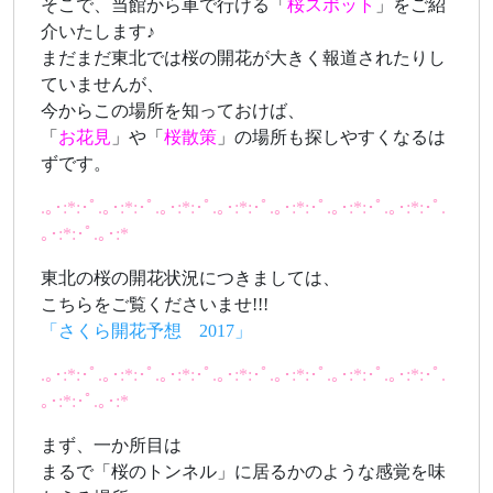
そこで、当館から車で行ける「
桜スポット
」をご紹
介いたします♪
まだまだ東北では桜の開花が大きく報道されたりし
ていませんが、
今からこの場所を知っておけば、
「
お花見
」や「
桜散策
」の場所も探しやすくなるは
ずです。
.｡･:*:･ﾟ.｡･:*:･ﾟ.｡･:*:･ﾟ.｡･:*:･ﾟ.｡･:*:･ﾟ.｡･:*:･ﾟ.｡･:*:･ﾟ.
｡･:*:･ﾟ.｡･:*
東北の桜の開花状況につきましては、
こちらをご覧くださいませ!!!
「さくら開花予想 2017」
.｡･:*:･ﾟ.｡･:*:･ﾟ.｡･:*:･ﾟ.｡･:*:･ﾟ.｡･:*:･ﾟ.｡･:*:･ﾟ.｡･:*:･ﾟ.
｡･:*:･ﾟ.｡･:*
まず、一か所目は
まるで「桜のトンネル」に居るかのような感覚を味