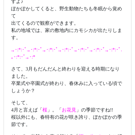
すよ♪
ぽかぽかしてくると、野生動物たちも冬眠から覚め
て
出てくるので観察ができます。
私の地域では、家の敷地内にカモシカが出たりしま
す。
.｡･:*:･ﾟ.｡･:*:･ﾟ.｡･:*:･ﾟ.｡･:*:･ﾟ.｡･:*:･ﾟ.｡･:*:･ﾟ.｡･:*:･ﾟ.
｡･:*:･ﾟ.｡･:*
さて、3月もだんだんと終わりを迎える時期になり
ました。
卒業式や卒園式が終わり、春休みに入っている頃で
しょうか？
そして、
4月と言えば「
桜
」。「
お花見
」の季節ですね!!
桜以外にも、春特有の花が咲き誇り、ぽかぽかの季
節です。