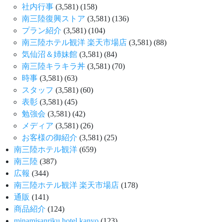
社内行事
(3,581)
(158)
南三陸復興ストア
(3,581)
(136)
プラン紹介
(3,581)
(104)
南三陸ホテル観洋 楽天市場店
(3,581)
(88)
気仙沼＆姉妹館
(3,581)
(84)
南三陸キラキラ丼
(3,581)
(70)
時事
(3,581)
(63)
スタッフ
(3,581)
(60)
表彰
(3,581)
(45)
勉強会
(3,581)
(42)
メディア
(3,581)
(26)
お客様の御紹介
(3,581)
(25)
南三陸ホテル観洋
(659)
南三陸
(387)
広報
(344)
南三陸ホテル観洋 楽天市場店
(178)
通販
(141)
商品紹介
(124)
minamisanriku hotel kanyo
(123)