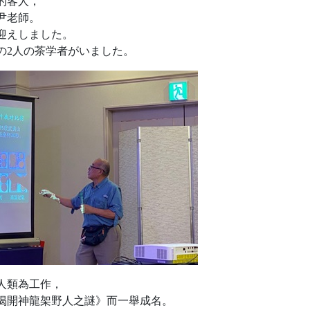
的客人，
尹老師。
迎えしました。
の2人の茶学者がいました。
人類為工作，
《揭開神龍架野人之謎》而一舉成名。