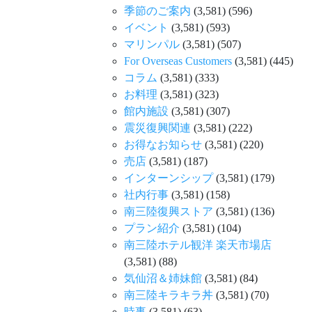
季節のご案内
(3,581)
(596)
イベント
(3,581)
(593)
マリンパル
(3,581)
(507)
For Overseas Customers
(3,581)
(445)
コラム
(3,581)
(333)
お料理
(3,581)
(323)
館内施設
(3,581)
(307)
震災復興関連
(3,581)
(222)
お得なお知らせ
(3,581)
(220)
売店
(3,581)
(187)
インターンシップ
(3,581)
(179)
社内行事
(3,581)
(158)
南三陸復興ストア
(3,581)
(136)
プラン紹介
(3,581)
(104)
南三陸ホテル観洋 楽天市場店
(3,581)
(88)
気仙沼＆姉妹館
(3,581)
(84)
南三陸キラキラ丼
(3,581)
(70)
時事
(3,581)
(63)