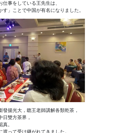
お仕事をしている王先生は、
明かす」ことで中国が有名になりました。
斷發揚光大，聼王老師講解各類乾茶，
中日雙方茶界，
認真。
に渡って受け継がれてきました。