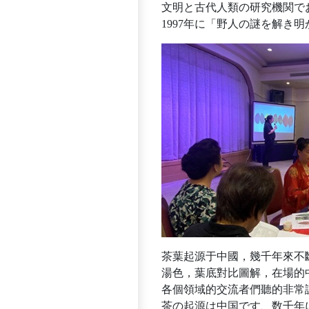
文明と古代人類の研究機関で
1997年に「野人の謎を解き
茶葉起源于中國，幾千年來不
湯色，葉底對比圖解，在場的
各個領域的交流者們聽的非常
茶の起源は中国です、数千年