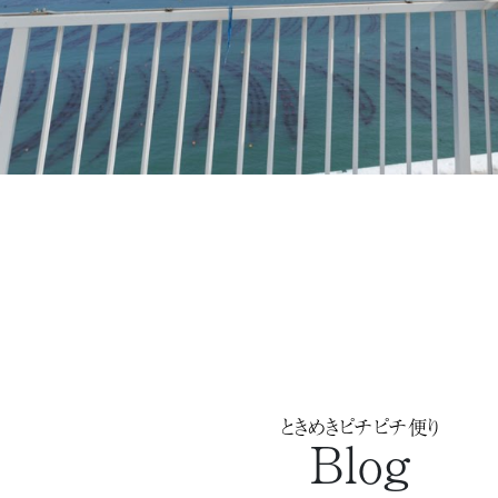
ときめきピチピチ便り
Blog