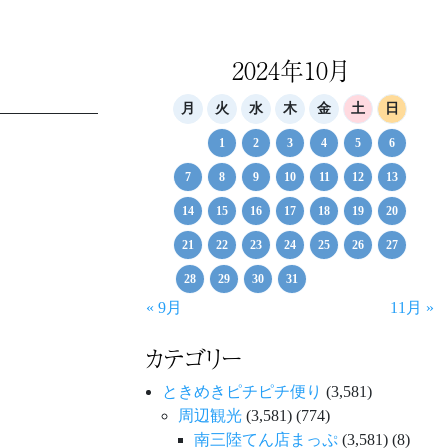
2024年10月
月
火
水
木
金
土
日
1
2
3
4
5
6
7
8
9
10
11
12
13
14
15
16
17
18
19
20
21
22
23
24
25
26
27
28
29
30
31
« 9月
11月 »
カテゴリー
ときめきピチピチ便り
(3,581)
周辺観光
(3,581)
(774)
南三陸てん店まっぷ
(3,581)
(8)