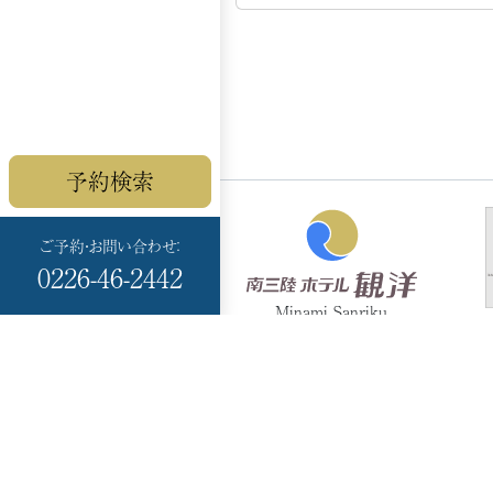
予約検索
ご予約・お問い合わせ：
0226-46-2442
Minami Sanriku
HOTEL KANYO
〒986-0766
宮城県本吉郡
南三陸町志津川黒崎 99-
17
TEL：