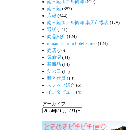
南三陸ホテル観洋
(659)
南三陸
(387)
広報
(344)
南三陸ホテル観洋 楽天市場店
(178)
通販
(141)
商品紹介
(124)
minamisanriku hotel kanyo
(123)
売店
(76)
気仙沼
(34)
新商品
(14)
父の日
(11)
新入社員
(10)
スタッフ紹介
(6)
インタビュー
(4)
アーカイブ