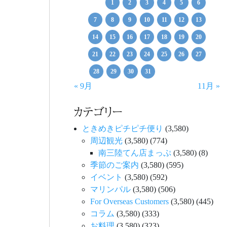
1
2
3
4
5
6
7
8
9
10
11
12
13
14
15
16
17
18
19
20
21
22
23
24
25
26
27
28
29
30
31
« 9月
11月 »
カテゴリー
ときめきピチピチ便り
(3,580)
周辺観光
(3,580)
(774)
南三陸てん店まっぷ
(3,580)
(8)
季節のご案内
(3,580)
(595)
イベント
(3,580)
(592)
マリンパル
(3,580)
(506)
For Overseas Customers
(3,580)
(445)
コラム
(3,580)
(333)
お料理
(3,580)
(323)