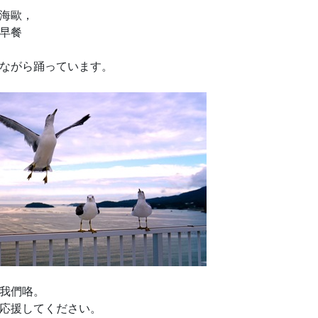
海歐，
早餐
ながら踊っています。
我們咯。
応援してください。