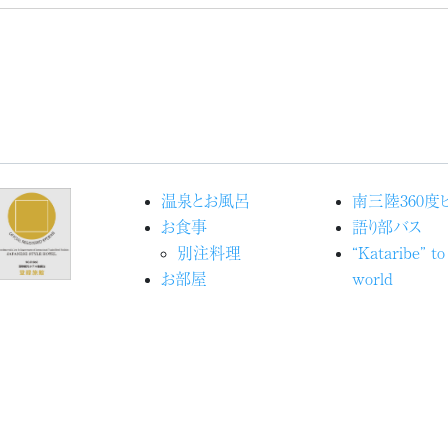
温泉とお風呂
南三陸360度
お食事
語り部バス
別注料理
“Kataribe” to
お部屋
world
館内施設
Movieで見
宿泊予約
洋
交通アクセス
海の見える命
ブログ『ときめきピチピチ
ジェクト
便り』
アクティビティ
志津川湾観