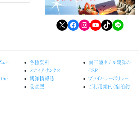
X
Facebook
Instagram
YouTube
TikTok
LINE
ビュー
各種資料
南三陸ホテル観洋の
メディアサンクス
CSR
 the
観洋情報誌
プライバシーポリシー
受賞歴
ご利用案内（宿泊約
るホテル観
よくある質問
款）
カスタマーハラスメントに
の森プロ
関する行動指針
お問い合わせ
光船