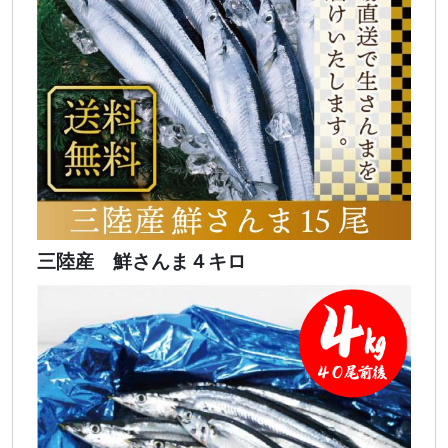
三陸産 鮮さんま４キロ