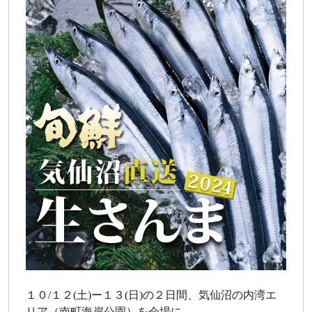
１０/１２(土)ー１３(日)の２日間、気仙沼の内湾エ
リア（南町海岸公園）を会場に