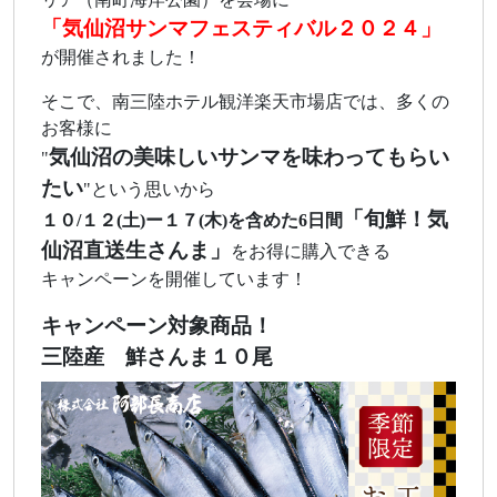
「気仙沼サンマフェスティバル２０２４」
が開催されました！
そこで、南三陸ホテル観洋楽天市場店では、多くの
お客様に
気仙沼の美味しいサンマを味わってもらい
"
たい
"という思いから
「旬鮮！気
１０/１２(土)ー１７(木)を含めた6日間
仙沼直送生さんま」
をお得に購入できる
キャンペーンを開催しています！
キャンペーン対象商品！
三陸産 鮮さんま１０尾