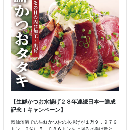
【生鮮かつお水揚げ２８年連続日本一達成
記念！キャンペーン】
気仙沼港での生鮮かつおの水揚げが１万９，９７９
トン、２位に５，０８６トンを上回る水揚げ量と