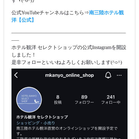
すヽ(^o^)丿
公式YouTubeチャンネルはこちら⇒
南三陸ホテル観
洋【公式】
———————————————————————
—–
ホテル観洋 セレクトショップの公式Instagramを開設
しました！
是非フォローといいねよろしくお願いします(^○^)