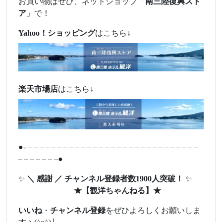
お買い物はぜひ、ネットショップ「
南三陸復興スト
ア
」で！
Yahoo！ショッピング
はこちら↓
楽天市場店
はこちら↓
●- – – – – – – – – – – – – – – – – – – – – – – – – – – – – –
– – – – – – –●
✨
＼ 感謝 ／ チャンネル登録者数1900人突破！
✨
★
【観洋ちゃんねる】
★
いいね
・
チャンネル登録
をぜひよろしくお願いしま