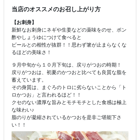
当店のオススメのお召し上がり方
【お刺身】
新鮮なお刺身にネギや生姜などの薬味をのせ、ポン
酢やしょうゆにつけて食べると
ビールとの相性が抜群！！思わず箸が止まらなくな
るほどの美味さ！
９月中旬から１０月下旬は、戻りがつおの時期！
戻りがつおは、初夏のかつおと比べても良質な脂を
蓄えています。
その身質は、まぐろのトロに劣らないことから「ト
ロかつお」と言われるほど！！
クセのない濃厚な旨みとモチモチとした食感は極上
な味わい♪
脂のりが凝縮されているかつおを是非ご堪能下さ
い！！