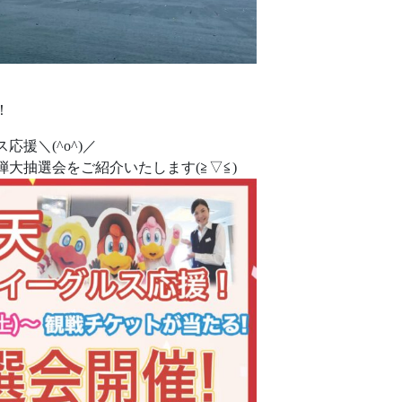
！
援＼(^o^)／
大抽選会をご紹介いたします(≧▽≦)