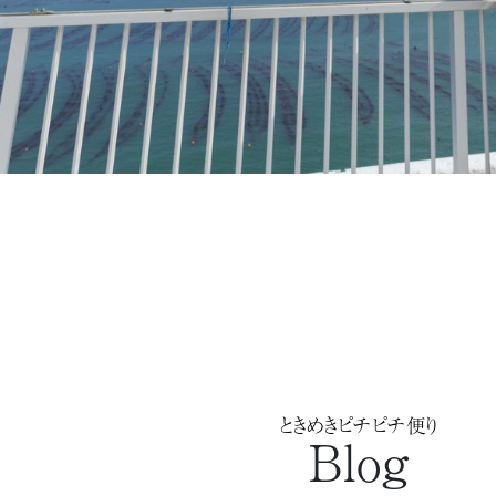
ときめきピチピチ便り
Blog