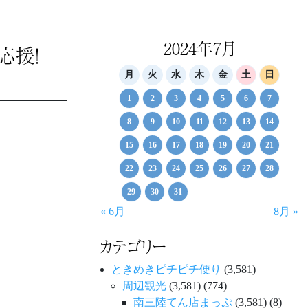
2024年7月
応援！
月
火
水
木
金
土
日
1
2
3
4
5
6
7
8
9
10
11
12
13
14
15
16
17
18
19
20
21
22
23
24
25
26
27
28
29
30
31
« 6月
8月 »
カテゴリー
ときめきピチピチ便り
(3,581)
周辺観光
(3,581)
(774)
南三陸てん店まっぷ
(3,581)
(8)