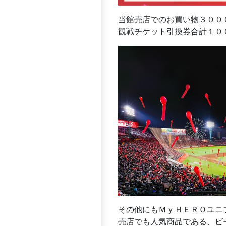
当館売店でのお買い物３００
観戦チケット引換券合計１００
その他にもＭｙＨＥＲＯユニ
売店でも人気商品である、ビ