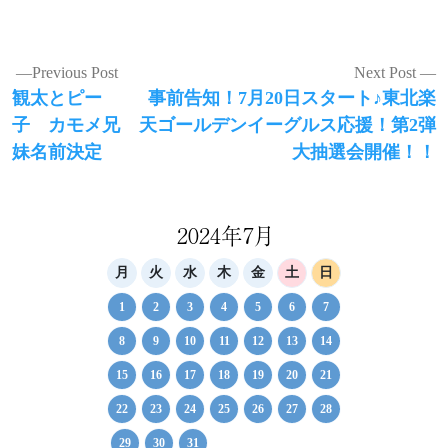
投
Previous Post
Next Post
Previous
Next
観太とピー
事前告知！7月20日スタート♪東北楽
稿
post:
post:
子 カモメ兄
天ゴールデンイーグルス応援！第2弾
ナ
妹名前決定
大抽選会開催！！
ビ
ゲ
2024年7月
ー
シ
月
火
水
木
金
土
日
ョ
1
2
3
4
5
6
7
ン
8
9
10
11
12
13
14
15
16
17
18
19
20
21
22
23
24
25
26
27
28
29
30
31