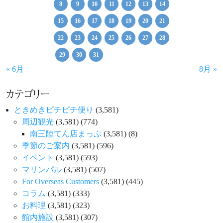
8
9
10
11
12
13
14
15
16
17
18
19
20
21
22
23
24
25
26
27
28
29
30
31
« 6月
8月 »
カテゴリー
ときめきピチピチ便り
(3,581)
周辺観光
(3,581)
(774)
南三陸てん店まっぷ
(3,581)
(8)
季節のご案内
(3,581)
(596)
イベント
(3,581)
(593)
マリンパル
(3,581)
(507)
For Overseas Customers
(3,581)
(445)
コラム
(3,581)
(333)
お料理
(3,581)
(323)
館内施設
(3,581)
(307)