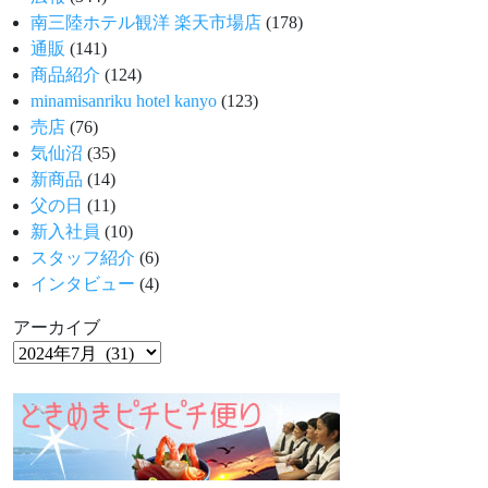
南三陸ホテル観洋 楽天市場店
(178)
通販
(141)
商品紹介
(124)
minamisanriku hotel kanyo
(123)
売店
(76)
気仙沼
(35)
新商品
(14)
父の日
(11)
新入社員
(10)
スタッフ紹介
(6)
インタビュー
(4)
アーカイブ