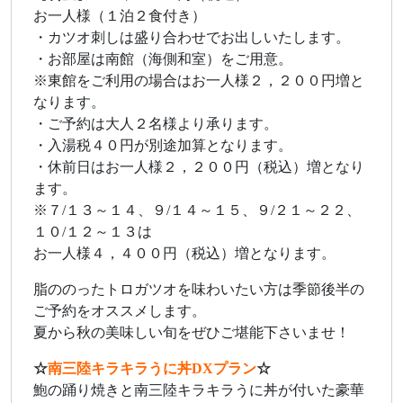
お一人様（１泊２食付き）
・カツオ刺しは盛り合わせでお出しいたします。
・お部屋は南館（海側和室）をご用意。
※東館をご利用の場合はお一人様２，２００円増と
なります。
・ご予約は大人２名様より承ります。
・入湯税４０円が別途加算となります。
・休前日はお一人様２，２００円（税込）増となり
ます。
※７/１３～１４、９/１４～１５、９/２１～２２、
１０/１２～１３は
お一人様４，４００円（税込）増となります。
脂ののったトロガツオを味わいたい方は季節後半の
ご予約をオススメします。
夏から秋の美味しい旬をぜひご堪能下さいませ！
☆
南三陸キラキラうに丼DXプラン
☆
鮑の踊り焼きと南三陸キラキラうに丼が付いた豪華