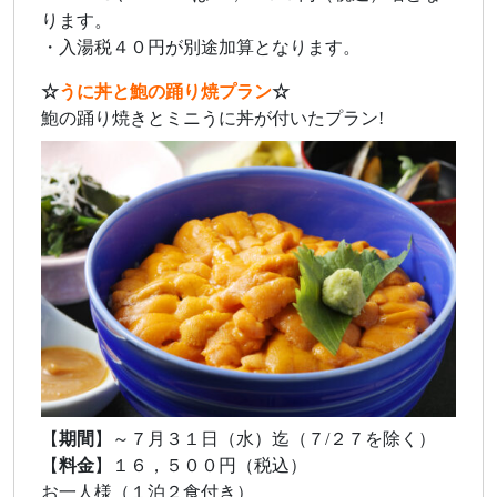
ります。
・入湯税４０円が別途加算となります。
☆
うに丼と鮑の踊り焼プラン
☆
鮑の踊り焼きとミニうに丼が付いたプラン!
【
期間
】～７月３１日（水）迄（７/２７を除く）
【
料金
】１６，５００円（税込）
お一人様（１泊２食付き）