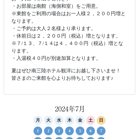
・お部屋は南館（海側和室）をご用意。
※東館をご利用の場合はお一人様２，２００円増と
なります。
・ご予約は大人２名様より承ります。
・休前日は２，２００円（税込）増となります。
※７/１３、７/１４は４，４００円（税込）増とな
ります。
・入湯税４０円が別途加算となります。
夏はぜひ南三陸ホテル観洋にお越し下さいませ！
皆さまのご来館を心よりお待ちしております♪
2024年7月
月
火
水
木
金
土
日
1
2
3
4
5
6
7