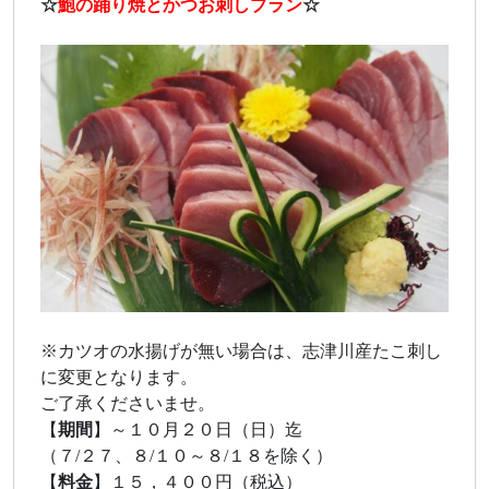
☆
鮑の踊り焼とかつお刺しプラン
☆
※カツオの水揚げが無い場合は、志津川産たこ刺し
に変更となります。
ご了承くださいませ。
【
期間
】～１０月２０日（日）迄
（７/２７、８/１０～８/１８を除く）
【
料金
】１５，４００円（税込）