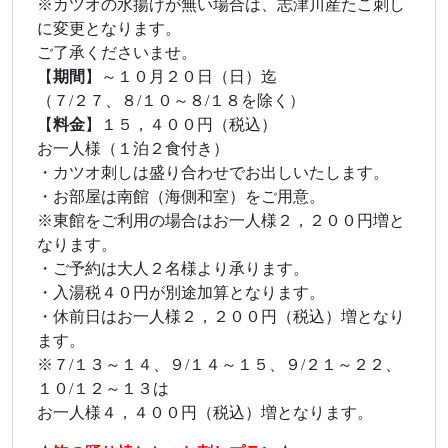
※カツオの水揚げが無い場合は、志津川産たこ刺し
に変更となります。
ご了承くださいませ。
【
期間
】～１０月２０日（日）迄
（７/２７、８/１０～８/１８を除く）
【
料金
】１５，４００円（税込）
お一人様（１泊２食付き）
・カツオ刺しは盛り合わせでお出しいたします。
・お部屋は南館（海側和室）をご用意。
※東館をご利用の場合はお一人様２，２００円増と
なります。
・ご予約は大人２名様より承ります。
・入湯税４０円が別途加算となります。
・休前日はお一人様２，２００円（税込）増となり
ます。
※７/１３～１４、９/１４～１５、９/２１～２２、
１０/１２～１３は
お一人様４，４００円（税込）増となります。