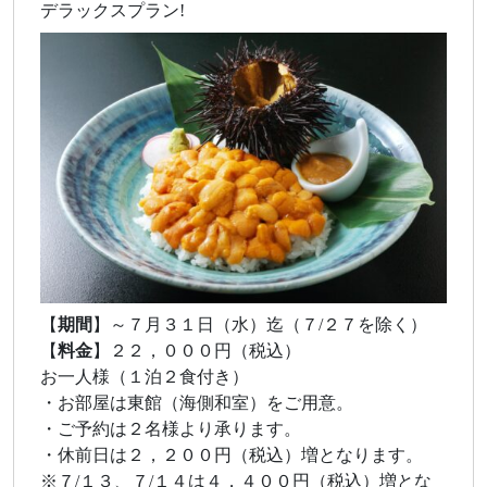
デラックスプラン!
【
期間
】～７月３１日（水）迄（７/２７を除く）
【
料金
】２２，０００円（税込）
お一人様（１泊２食付き）
・お部屋は東館（海側和室）をご用意。
・ご予約は２名様より承ります。
・休前日は２，２００円（税込）増となります。
※７/１３、７/１４は４，４００円（税込）増とな