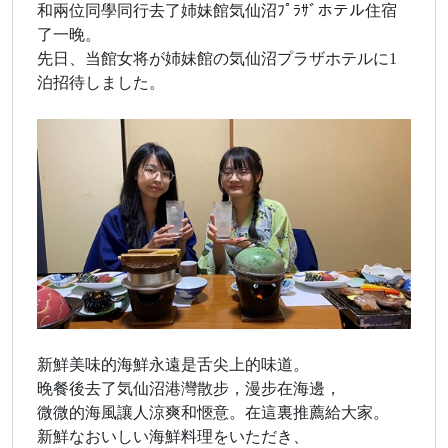
和兩位同學同行去了姉妹館気仙沼ﾌﾟﾗｻﾞホテル住宿
了一晚。
先日、当館女将が姉妹館の気仙沼プラザホテルに1
泊招待しました。
新鮮美味的海鮮永遠是舌尖上的味道。
晚餐後去了気仙沼港灣散步，漫步在海邊，
微微的海風讓人涼爽和愜意。在這裏推薦給大家。
新鮮なおいしい海鮮料理をいただき、