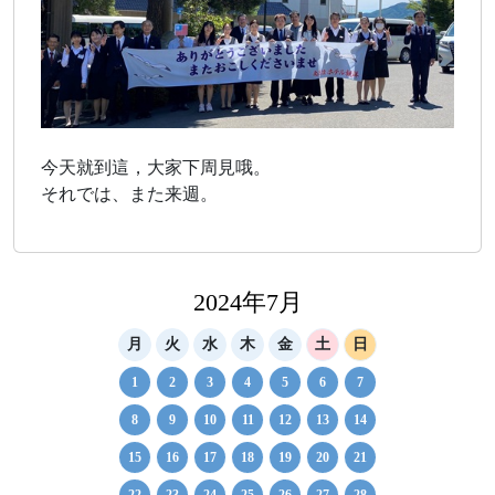
今天就到這，大家下周見哦。
それでは、また来週。
2024年7月
月
火
水
木
金
土
日
1
2
3
4
5
6
7
8
9
10
11
12
13
14
15
16
17
18
19
20
21