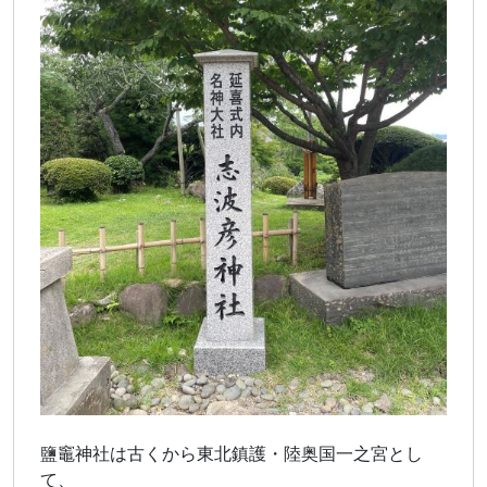
鹽竈神社は古くから東北鎮護・陸奥国一之宮とし
て、