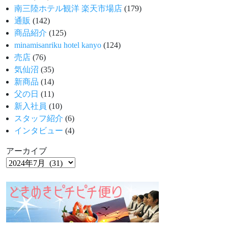
南三陸ホテル観洋 楽天市場店
(179)
通販
(142)
商品紹介
(125)
minamisanriku hotel kanyo
(124)
売店
(76)
気仙沼
(35)
新商品
(14)
父の日
(11)
新入社員
(10)
スタッフ紹介
(6)
インタビュー
(4)
アーカイブ