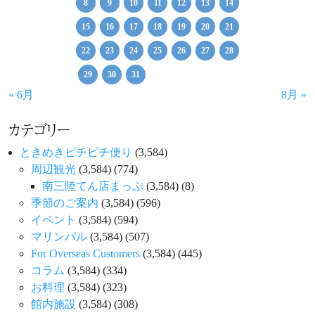
8
9
10
11
12
13
14
15
16
17
18
19
20
21
22
23
24
25
26
27
28
29
30
31
« 6月
8月 »
カテゴリー
ときめきピチピチ便り
(3,584)
周辺観光
(3,584)
(774)
南三陸てん店まっぷ
(3,584)
(8)
季節のご案内
(3,584)
(596)
イベント
(3,584)
(594)
マリンパル
(3,584)
(507)
For Overseas Customers
(3,584)
(445)
コラム
(3,584)
(334)
お料理
(3,584)
(323)
館内施設
(3,584)
(308)