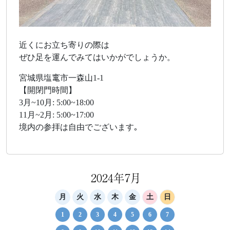
近くにお立ち寄りの際は
ぜひ足を運んでみてはいかがでしょうか。
宮城県塩竃市一森山1-1
【開閉門時間】
3月~10月: 5:00~18:00
11月~2月: 5:00~17:00
境内の参拝は自由でございます｡
2024年7月
月
火
水
木
金
土
日
1
2
3
4
5
6
7