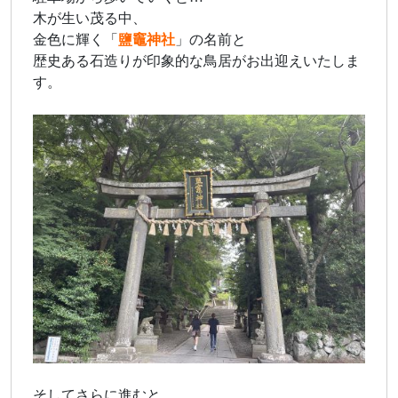
木が生い茂る中、
金色に輝く「
鹽竈神社
」の名前と
歴史ある石造りが印象的な鳥居がお出迎えいたしま
す。
そしてさらに進むと…