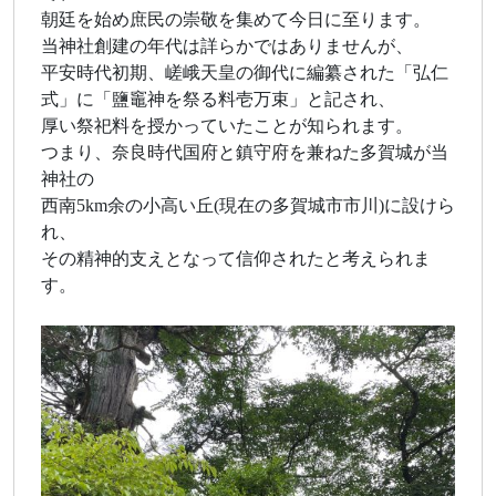
朝廷を始め庶民の崇敬を集めて今日に至ります。
当神社創建の年代は詳らかではありませんが、
平安時代初期、嵯峨天皇の御代に編纂された「弘仁
式」に「鹽竈神を祭る料壱万束」と記され、
厚い祭祀料を授かっていたことが知られます。
つまり、奈良時代国府と鎮守府を兼ねた多賀城が当
神社の
西南5km余の小高い丘(現在の多賀城市市川)に設けら
れ、
その精神的支えとなって信仰されたと考えられま
す。