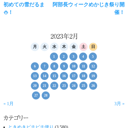
Previous
Next
初めての雪だるま
阿部長ウィークめかじき祭り開
稿
post:
post:
⛄️！
催！
ナ
ビ
ゲ
2023年2月
ー
月
火
水
木
金
土
日
シ
1
2
3
4
5
ョ
6
7
8
9
10
11
12
ン
13
14
15
16
17
18
19
20
21
22
23
24
25
26
27
28
« 1月
3月 »
カテゴリー
ときめきピチピチ便り
(3,580)