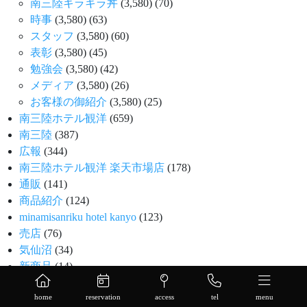
南三陸キラキラ丼
(3,580)
(70)
時事
(3,580)
(63)
スタッフ
(3,580)
(60)
表彰
(3,580)
(45)
勉強会
(3,580)
(42)
メディア
(3,580)
(26)
お客様の御紹介
(3,580)
(25)
南三陸ホテル観洋
(659)
南三陸
(387)
広報
(344)
南三陸ホテル観洋 楽天市場店
(178)
通販
(141)
商品紹介
(124)
minamisanriku hotel kanyo
(123)
売店
(76)
気仙沼
(34)
新商品
(14)
父の日
(11)
home
reservation
access
tel
menu
新入社員
(10)