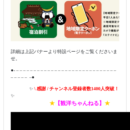
詳細は上記バナーより特設ページをご覧くださいま
せ。
●- – – – – – – – – – – – – – – – – – – – – – – – – – – – – –
– – – – – –●
ああああ
✨
\ 感謝 / チャンネル登録者数1400人突破！
✨
あああああああ
★
【観洋ちゃんねる】
★