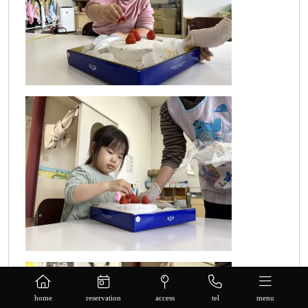
home
reservation
access
tel
menu