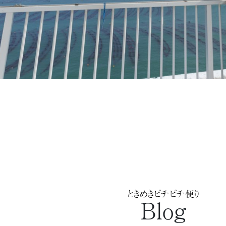
ときめきピチピチ便り
Blog