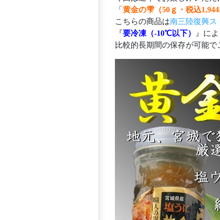
「
黄金の雫（50ｇ・税込1,94
こちらの商品は
南三陸復興ス
『
要冷凍（-10℃以下）
』によ
比較的長期間の保存が可能で