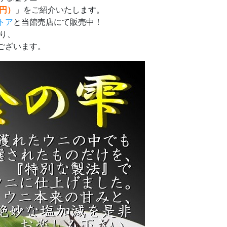
4円）
」をご紹介いたします。
トア
と当館売店にて販売中！
り、
ございます。