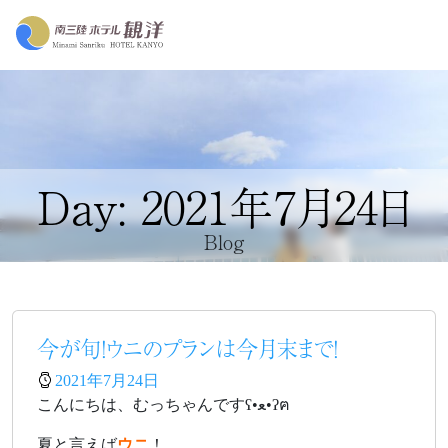
Day: 2021年7月24日
Blog
今が旬！ウニのプランは今月末まで！
2021年7月24日
こんにちは、むっちゃんですʕ•ﻌ•ʔฅ
夏と言えば
ウニ
！