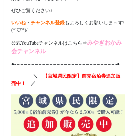
ぜひご覧ください♪
いいね
・
チャンネル登録
もよろしくお願いしま～す\
(*ˊᗜˋ*)/
みやぎおかみ
公式YouTubeチャンネルはこちら⇒
会チャンネル
●- – – – – – – – – – – – – – – – – – – – – – – – – – – – -●
ああああa
＼
【宮城県民限定】前売宿泊券追加販
売中！
／