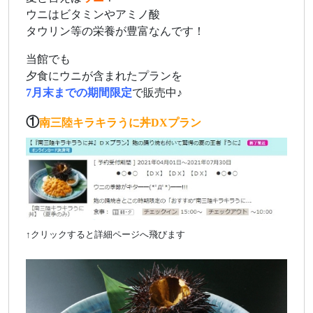
ウニはビタミンやアミノ酸
タウリン等の栄養が豊富なんです！
当館でも
夕食にウニが含まれたプランを
7月末までの期間限定
で販売中♪
①
南三陸キラキラうに丼DXプラン
↑クリックすると詳細ページへ飛びます