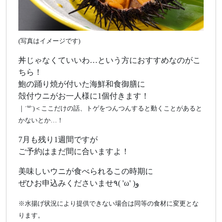
(写真はイメージです)
丼じゃなくていいわ…という方におすすめなのがこ
ちら！
鮑の踊り焼が付いた海鮮和食御膳に
殻付ウニがお一人様に1個付きます！
｜˙꒳​˙)＜ここだけの話、トゲをつんつんすると動くことがあると
かないとか…！
7月も残り1週間ですが
ご予約はまだ間に合いますよ！
美味しいウニが食べられるこの時期に
ぜひお申込みくださいませ٩( 'ω' )و
※水揚げ状況により提供できない場合は同等の食材に変更とな
ります。