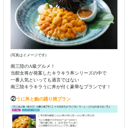
(写真はイメージです)
南三陸のA級グルメ！
当館女将が発案したキラキラ丼シリーズの中で
一番人気といっても過言ではない
南三陸キラキラうに丼が付く豪華なプランです！
②
うに丼と鮑の踊り焼プラン