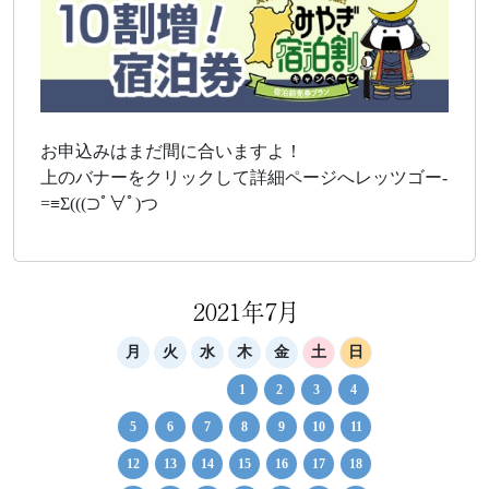
お申込みはまだ間に合いますよ！
上のバナーをクリックして詳細ページへレッツゴー-
=≡Σ(((⊃ﾟ∀ﾟ)つ
2021年7月
月
火
水
木
金
土
日
1
2
3
4
5
6
7
8
9
10
11
12
13
14
15
16
17
18