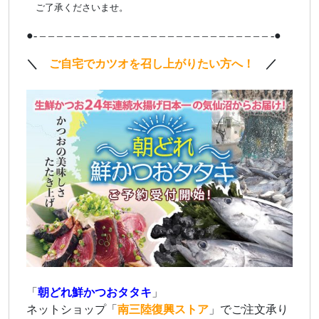
あ
ご了承くださいませ。
●- – – – – – – – – – – – – – – – – – – – – – – – – – – – -●
＼
ご自宅でカツオを召し上がりたい方へ！
／
「
朝どれ鮮かつおタタキ
」
ネットショップ「
南三陸復興ストア
」でご注文承り