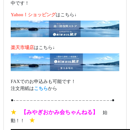
中です！
Yahoo！ショッピング
はこちら↓
楽天市場店
はこちら↓
FAXでのお申込みも可能です！
注文用紙は
こちら
から
●- – – – – – – – – – – – – – – – – – – – – – – – – – – – -●
★
【みやぎおかみ会ちゃんねる】
始
★
動！！