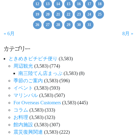
12
13
14
15
16
17
18
19
20
21
22
23
24
25
26
27
28
29
30
31
« 6月
8月 »
カテゴリー
ときめきピチピチ便り
(3,583)
周辺観光
(3,583)
(774)
南三陸てん店まっぷ
(3,583)
(8)
季節のご案内
(3,583)
(596)
イベント
(3,583)
(593)
マリンパル
(3,583)
(507)
For Overseas Customers
(3,583)
(445)
コラム
(3,583)
(333)
お料理
(3,583)
(323)
館内施設
(3,583)
(307)
震災復興関連
(3,583)
(222)