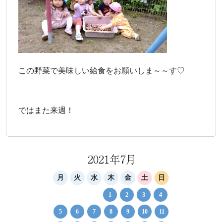
この野菜で美味しい給食をお願いしま～～す♡
ではまた来週！
2021年7月
月
火
水
木
金
土
日
1
2
3
4
5
6
7
8
9
10
11