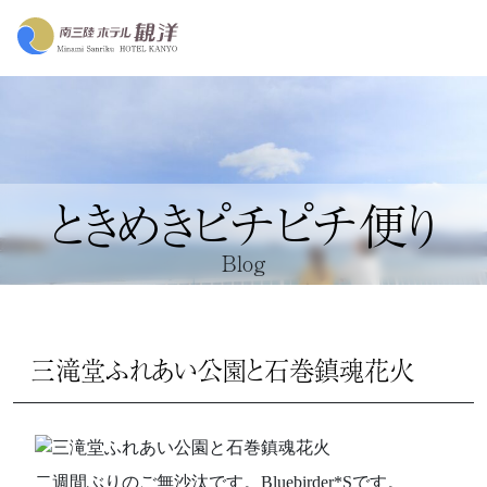
ときめきピチピチ便り
Blog
三滝堂ふれあい公園と石巻鎮魂花火
二週間ぶりのご無沙汰です。Bluebirder*Sです。