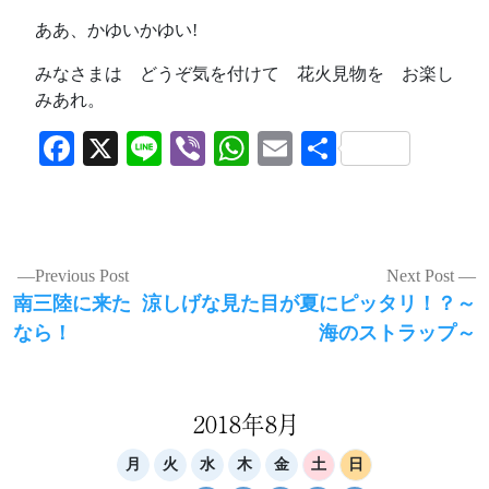
ああ、かゆいかゆい!
みなさまは どうぞ気を付けて 花火見物を お楽し
みあれ。
Facebook
X
Line
Viber
WhatsApp
Email
共
有
投
Previous Post
Next Post
Previous
Next
南三陸に来た
涼しげな見た目が夏にピッタリ！？～
稿
post:
post:
なら！
海のストラップ～
ナ
ビ
ゲ
2018年8月
ー
月
火
水
木
金
土
日