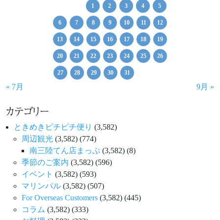
シ
1
2
3
4
5
ョ
6
7
8
9
10
11
12
ン
13
14
15
16
17
18
19
20
21
22
23
24
25
26
27
28
29
30
31
« 7月
9月 »
カテゴリー
ときめきピチピチ便り
(3,582)
周辺観光
(3,582)
(774)
南三陸てん店まっぷ
(3,582)
(8)
季節のご案内
(3,582)
(596)
イベント
(3,582)
(593)
マリンパル
(3,582)
(507)
For Overseas Customers
(3,582)
(445)
コラム
(3,582)
(333)