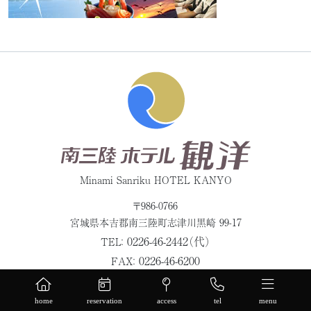
Minami Sanriku HOTEL KANYO
〒986-0766
宮城県本吉郡
南三陸町志津川黒崎 99-17
0226-46-2442（代）
TEL：
0226-46-6200
FAX：
X
Facebook
Instagram
YouTube
TikTok
LINE
home
reservation
access
tel
menu