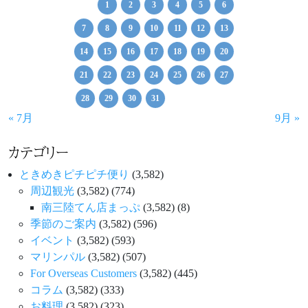
1
2
3
4
5
6
7
8
9
10
11
12
13
14
15
16
17
18
19
20
21
22
23
24
25
26
27
28
29
30
31
« 7月
9月 »
カテゴリー
ときめきピチピチ便り
(3,582)
周辺観光
(3,582)
(774)
南三陸てん店まっぷ
(3,582)
(8)
季節のご案内
(3,582)
(596)
イベント
(3,582)
(593)
マリンパル
(3,582)
(507)
For Overseas Customers
(3,582)
(445)
コラム
(3,582)
(333)
お料理
(3,582)
(323)