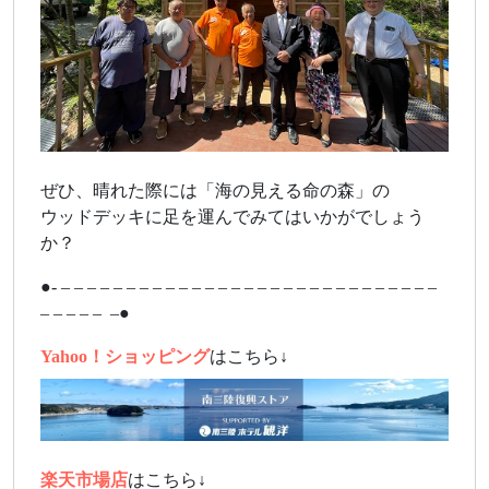
ぜひ、晴れた際には「海の見える命の森」の
ウッドデッキに足を運んでみてはいかがでしょう
か？
●- – – – – – – – – – – – – – – – – – – – – – – – – – – – – –
– – – – – –●
Yahoo！ショッピング
はこちら↓
楽天市場店
はこちら↓