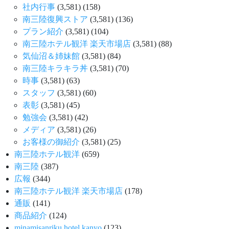
社内行事
(3,581)
(158)
南三陸復興ストア
(3,581)
(136)
プラン紹介
(3,581)
(104)
南三陸ホテル観洋 楽天市場店
(3,581)
(88)
気仙沼＆姉妹館
(3,581)
(84)
南三陸キラキラ丼
(3,581)
(70)
時事
(3,581)
(63)
スタッフ
(3,581)
(60)
表彰
(3,581)
(45)
勉強会
(3,581)
(42)
メディア
(3,581)
(26)
お客様の御紹介
(3,581)
(25)
南三陸ホテル観洋
(659)
南三陸
(387)
広報
(344)
南三陸ホテル観洋 楽天市場店
(178)
通販
(141)
商品紹介
(124)
minamisanriku hotel kanyo
(123)