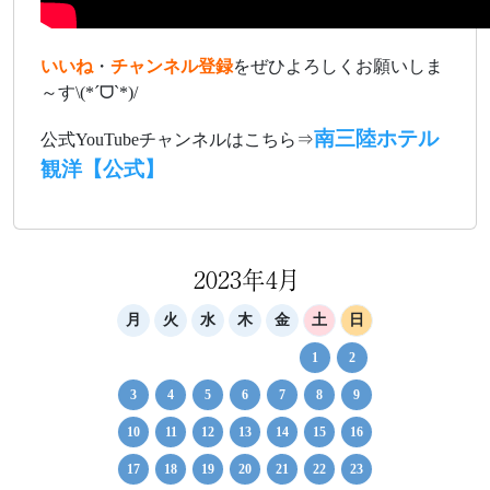
いいね
・
チャンネル登録
をぜひよろしくお願いしま
～す\(*ˊᗜˋ*)/
南三陸ホテル
公式YouTubeチャンネルはこちら⇒
観洋【公式】
2023年4月
月
火
水
木
金
土
日
1
2
3
4
5
6
7
8
9
10
11
12
13
14
15
16
17
18
19
20
21
22
23