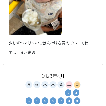
少しずつマリンのごはんの味を覚えていってね！
では、また来週！
2023年4月
月
火
水
木
金
土
日
1
2
3
4
5
6
7
8
9