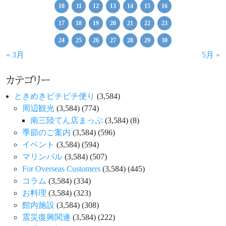
10
11
12
13
14
15
16
17
18
19
20
21
22
23
24
25
26
27
28
29
30
« 3月
5月 »
カテゴリー
ときめきピチピチ便り
(3,584)
周辺観光
(3,584)
(774)
南三陸てん店まっぷ
(3,584)
(8)
季節のご案内
(3,584)
(596)
イベント
(3,584)
(594)
マリンパル
(3,584)
(507)
For Overseas Customers
(3,584)
(445)
コラム
(3,584)
(334)
お料理
(3,584)
(323)
館内施設
(3,584)
(308)
震災復興関連
(3,584)
(222)