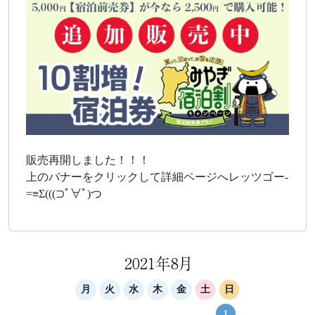
販売再開しました！！！
上のバナーをクリックして詳細ページへレッツゴー-
=≡Σ(((⊃ﾟ∀ﾟ)つ
2021年8月
月
火
水
木
金
土
日
1