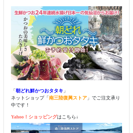
「
朝どれ鮮かつおタタキ
」
ネットショップ「
南三陸復興ストア
」でご注文承り
中です！
Yahoo！ショッピング
はこちら↓