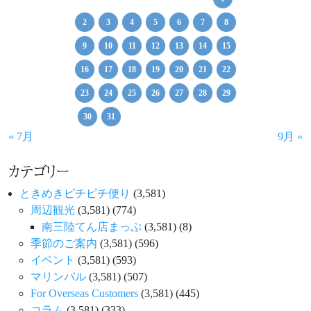
2
3
4
5
6
7
8
9
10
11
12
13
14
15
16
17
18
19
20
21
22
23
24
25
26
27
28
29
30
31
« 7月
9月 »
カテゴリー
ときめきピチピチ便り
(3,581)
周辺観光
(3,581)
(774)
南三陸てん店まっぷ
(3,581)
(8)
季節のご案内
(3,581)
(596)
イベント
(3,581)
(593)
マリンパル
(3,581)
(507)
For Overseas Customers
(3,581)
(445)
コラム
(3,581)
(333)