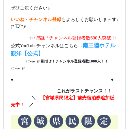
ぜひご覧ください♪
いいね
・
チャンネル登録
もよろしくお願いしま～す\
(*ˊᗜˋ*)/
ああああ
✨
\ 感謝 / チャンネル登録者数600人突破
✨
南三陸ホテル
公式YouTubeチャンネルはこちら⇒
観洋【公式】
ああああ
୧(`•ω•´)୨
目指せ！チャンネル登録者数1000人！！
୧(`•ω•´)୨
●- – – – – – – – – – – – – – – – – – – – – – – – – – – – -●
ああああああああああ
これがラストチャンス！！
ああああa
＼
【宮城県民限定】前売宿泊券追加販
売中！
／