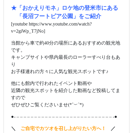
★「おかえりモネ」ロケ地の登米市にある
あ
「長沼フートピア公園」をご紹介
[youtube https://www.youtube.com/watch?
v=2giWp_T7jNo]
当館から車で約40分の場所にあるおすすめの観光地
です。
キャンプサイトや県内最長のローラーすべり台もあ
り
お子様連れの方々に人気な観光スポットです♪
他にも館内で行われたイベント動画や
近隣の観光スポットを紹介した動画など投稿してま
すので
ぜひぜひご覧くださいませ(*´︶`*)
●- – – – – – – – – – – – – – – – – – – – – – – – – – – – -●
＼
ご自宅でカツオを召し上がりたい方へ！
／