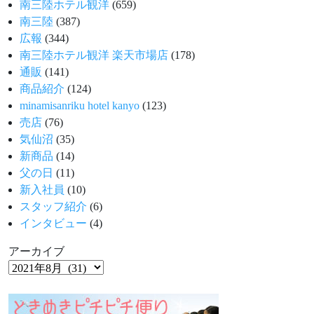
南三陸ホテル観洋
(659)
南三陸
(387)
広報
(344)
南三陸ホテル観洋 楽天市場店
(178)
通販
(141)
商品紹介
(124)
minamisanriku hotel kanyo
(123)
売店
(76)
気仙沼
(35)
新商品
(14)
父の日
(11)
新入社員
(10)
スタッフ紹介
(6)
インタビュー
(4)
アーカイブ