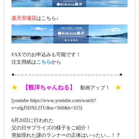
楽天市場店
はこちら↓
FAXでのお申込みも可能です！
注文用紙は
こちら
から
●- – – – – – – – – – – – – – – – – – – – – – – – – – – – -●
★
【観洋ちゃんねる】
★
動画アップ！
[youtube https://www.youtube.com/watch?
v=xfgJ5DNLITU&w=560&h=315]
6月20日に行われた
父の日サプライズの様子をご紹介！
突如現れた謎のランナーの正体はいったい…！？