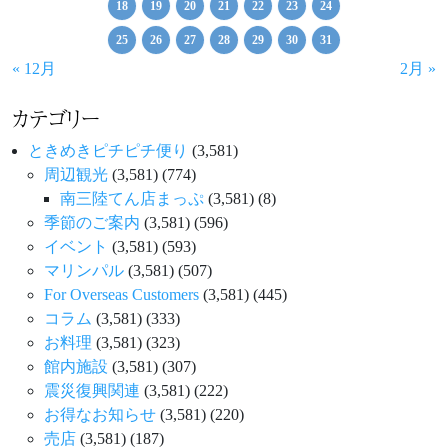
18
19
20
21
22
23
24
25
26
27
28
29
30
31
« 12月
2月 »
カテゴリー
ときめきピチピチ便り
(3,581)
周辺観光
(3,581)
(774)
南三陸てん店まっぷ
(3,581)
(8)
季節のご案内
(3,581)
(596)
イベント
(3,581)
(593)
マリンパル
(3,581)
(507)
For Overseas Customers
(3,581)
(445)
コラム
(3,581)
(333)
お料理
(3,581)
(323)
館内施設
(3,581)
(307)
震災復興関連
(3,581)
(222)
お得なお知らせ
(3,581)
(220)
売店
(3,581)
(187)