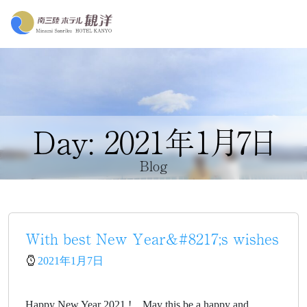
Day: 2021年1月7日
Blog
With best New Year&#8217;s wishes
2021年1月7日
Happy New Year 2021 ! May this be a happy and