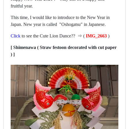
fruitful year.
This time, I would like to introduce to the New Year in
Japan. New year is called "Oshogatsu" in Japanese.
Click
to see the Cute Lion Dance?? ⇒ (
IMG_2663
)
[ Shimenawa ( Straw festoon decorated with cut paper
) ]