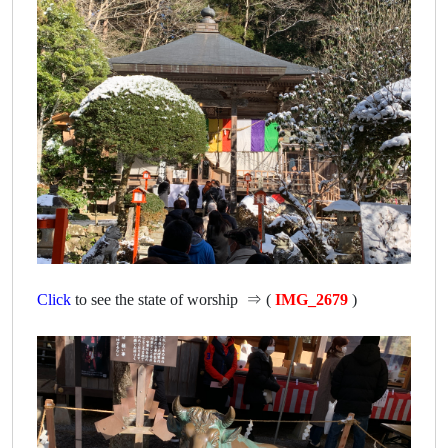
Click
to see the state of worship ⇒ (
IMG_2679
)