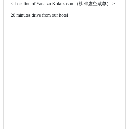
< Location of Yanaizu Kokuzoson （柳津虚空蔵尊） >
20 minutes drive from our hotel