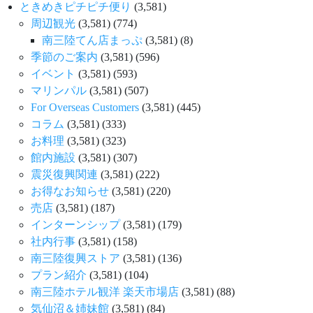
ときめきピチピチ便り
(3,581)
周辺観光
(3,581)
(774)
南三陸てん店まっぷ
(3,581)
(8)
季節のご案内
(3,581)
(596)
イベント
(3,581)
(593)
マリンパル
(3,581)
(507)
For Overseas Customers
(3,581)
(445)
コラム
(3,581)
(333)
お料理
(3,581)
(323)
館内施設
(3,581)
(307)
震災復興関連
(3,581)
(222)
お得なお知らせ
(3,581)
(220)
売店
(3,581)
(187)
インターンシップ
(3,581)
(179)
社内行事
(3,581)
(158)
南三陸復興ストア
(3,581)
(136)
プラン紹介
(3,581)
(104)
南三陸ホテル観洋 楽天市場店
(3,581)
(88)
気仙沼＆姉妹館
(3,581)
(84)