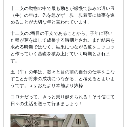
十二支の動物の中で最も動きが緩慢で歩みの遅い丑
（牛）の年は、先を急がず一歩一歩着実に物事を進
めることが大切な年と言われています。
十二支の2番目の干支であることから、子年に蒔い
た種が芽を出して成長する時期とされ、まだ結果を
求める時期ではなく、結果につながる道をコツコツ
と作っていく基礎を積み上げていく時期とされま
す。
丑（牛）の年は、黙々と目の前の自分の仕事をこな
すことが将来の成功につながる、と考えるとよいよ
うです。ｂｙおたより本舗より抜粋
コロナだって、きっと乗り越えられる！そう信じて
日々の生活を送って行きましょう！