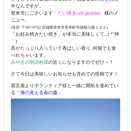
中なんですが..
登米市にございます
「たい焼きcafe genkitai」
様
のメ
ニュー、
(住所: 〒987-0702 宮城県登米市登米町寺池桜小路１０２)
「お好み焼きたい焼き」が本当に美味しくて...( *´艸
｀)
具がたっぷり入っていて香ばしい香り..何個でも食
べれちゃいます。
みやぎの明治村様
の近くになりますのでぜひ～！
さて今日は美味しいお知らせも含めての投稿です！
震災後よりボランティア様と一緒に開拓を進めてい
る「
海の見える命の森
」