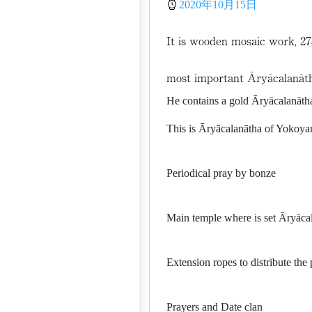
2020年10月15日
It is wooden mosaic work, 27
most important Āryācalanāth
He contains a gold Āryācalanātha
This is Āryācalanātha of Yokoya
Periodical pray by bonze
Main temple where is set Āryāca
Extension ropes to distribute the
Prayers and Date clan