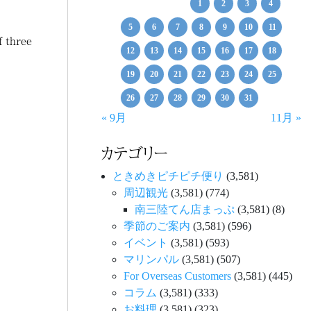
1
2
3
4
5
6
7
8
9
10
11
f three
12
13
14
15
16
17
18
19
20
21
22
23
24
25
26
27
28
29
30
31
« 9月
11月 »
カテゴリー
ときめきピチピチ便り
(3,581)
周辺観光
(3,581)
(774)
南三陸てん店まっぷ
(3,581)
(8)
季節のご案内
(3,581)
(596)
イベント
(3,581)
(593)
マリンパル
(3,581)
(507)
For Overseas Customers
(3,581)
(445)
コラム
(3,581)
(333)
お料理
(3,581)
(323)