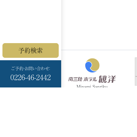
予約検索
ご予約・お問い合わせ：
0226-46-2442
Minami Sanriku
HOTEL KANYO
〒986-0766
宮城県本吉郡
南三陸町志津川黒崎 99-
17
TEL：