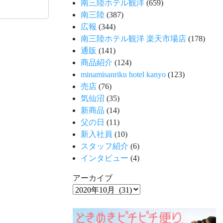
南三陸ホテル観洋
(659)
南三陸
(387)
広報
(344)
南三陸ホテル観洋 楽天市場店
(178)
通販
(141)
商品紹介
(124)
minamisanriku hotel kanyo
(123)
売店
(76)
気仙沼
(35)
新商品
(14)
父の日
(11)
新入社員
(10)
スタッフ紹介
(6)
インタビュー
(4)
アーカイブ