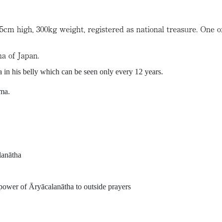
5cm high, 300kg weight, registered as national treasure. One o
a of Japan.
 in his belly which can be seen only every 12 years.
ma.
lanātha
 power of Āryācalanātha to outside prayers