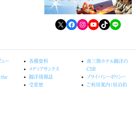
X
Facebook
Instagram
YouTube
TikTok
LINE
ビュー
各種資料
南三陸ホテル観洋の
メディアサンクス
CSR
 the
観洋情報誌
プライバシーポリシー
受賞歴
ご利用案内（宿泊約
るホテル観
よくある質問
款）
カスタマーハラスメントに
の森プロ
関する行動指針
お問い合わせ
光船