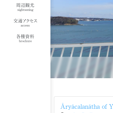
周辺観光
sightseeing
交通アクセス
access
各種資料
brochure
Āryācalanātha of 