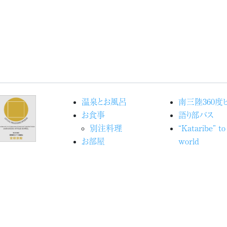
温泉とお風呂
南三陸360度
お食事
語り部バス
別注料理
“Kataribe” to
お部屋
world
館内施設
Movieで見
宿泊予約
洋
交通アクセス
海の見える命
ブログ『ときめきピチピチ
ジェクト
便り』
アクティビティ
志津川湾観