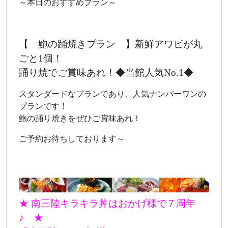
～本日のおすすめプラン～
【 鮑の踊焼きプラン 】新鮮アワビが丸
ごと1個！
踊り焼でご賞味あれ！◆当館人気No.1◆
スタンダードなプランであり、人気ナンバーワンの
プランです！
鮑の踊り焼きをぜひご賞味あれ！
ご予約お待ちしております～
★ 南三陸キラキラ丼はおかげ様で７周年
♪ ★