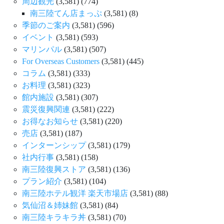
周辺観光
(3,581)
(774)
南三陸てん店まっぷ
(3,581)
(8)
季節のご案内
(3,581)
(596)
イベント
(3,581)
(593)
マリンパル
(3,581)
(507)
For Overseas Customers
(3,581)
(445)
コラム
(3,581)
(333)
お料理
(3,581)
(323)
館内施設
(3,581)
(307)
震災復興関連
(3,581)
(222)
お得なお知らせ
(3,581)
(220)
売店
(3,581)
(187)
インターンシップ
(3,581)
(179)
社内行事
(3,581)
(158)
南三陸復興ストア
(3,581)
(136)
プラン紹介
(3,581)
(104)
南三陸ホテル観洋 楽天市場店
(3,581)
(88)
気仙沼＆姉妹館
(3,581)
(84)
南三陸キラキラ丼
(3,581)
(70)