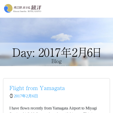
Day: 2017年2月6日
Blog
Flight from Yamagata
2017年2月6日
I have flown recently from Yamagata Airport to Miyagi