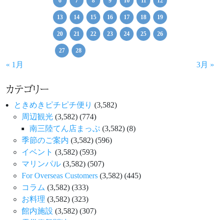
6
7
8
9
10
11
12
13
14
15
16
17
18
19
20
21
22
23
24
25
26
27
28
« 1月
3月 »
カテゴリー
ときめきピチピチ便り
(3,582)
周辺観光
(3,582)
(774)
南三陸てん店まっぷ
(3,582)
(8)
季節のご案内
(3,582)
(596)
イベント
(3,582)
(593)
マリンパル
(3,582)
(507)
For Overseas Customers
(3,582)
(445)
コラム
(3,582)
(333)
お料理
(3,582)
(323)
館内施設
(3,582)
(307)