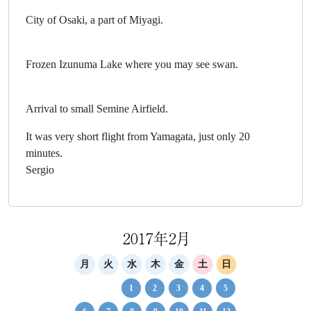
City of Osaki, a part of Miyagi.
Frozen Izunuma Lake where you may see swan.
Arrival to small Semine Airfield.
It was very short flight from Yamagata, just only 20
minutes.
Sergio
2017年2月
月
火
水
木
金
土
日
1
2
3
4
5