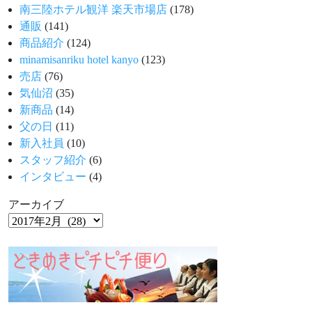
南三陸ホテル観洋 楽天市場店
(178)
通販
(141)
商品紹介
(124)
minamisanriku hotel kanyo
(123)
売店
(76)
気仙沼
(35)
新商品
(14)
父の日
(11)
新入社員
(10)
スタッフ紹介
(6)
インタビュー
(4)
アーカイブ