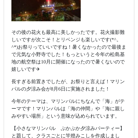
その後の花火も最高に美しかったです。花火撮影難
しいですが次こそ！とリベンジも楽しいです(*^。
^*)お祭りっていいですね！暑くなかったので最後ま
で元気な小野寺でした！もっというと今年の松島基
地の航空祭は10月に開催になったので暑くないので
嬉しいです✈
長すぎる前置きでしたが、お祭りと言えば！マリン
パルの夕涼み会が8月6日に実施されました！
今年のテーマは、マリンパルにちなんで「海」がテ
ーマです！マリンパルは「海の仲間」や「海に親し
みやすい場所」という意味が込められています。
【小さなマリンパル ぷかぷか夕涼みパーティー】
と題して、クラスごとに竿燈みこしを作成しまし