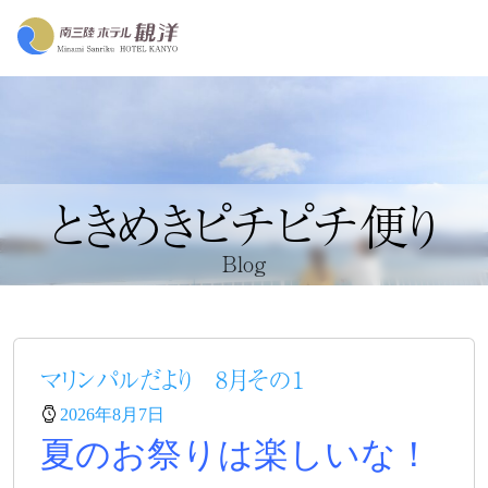
ときめきピチピチ便り
Blog
マリンパルだより 8月その１
2026年8月7日
夏のお祭りは楽しいな！