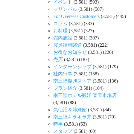
イベント
(3,581)
(593)
マリンパル
(3,581)
(507)
For Overseas Customers
(3,581)
(445)
コラム
(3,581)
(333)
お料理
(3,581)
(323)
館内施設
(3,581)
(307)
震災復興関連
(3,581)
(222)
お得なお知らせ
(3,581)
(220)
売店
(3,581)
(187)
インターンシップ
(3,581)
(179)
社内行事
(3,581)
(158)
南三陸復興ストア
(3,581)
(136)
プラン紹介
(3,581)
(104)
南三陸ホテル観洋 楽天市場店
(3,581)
(88)
気仙沼＆姉妹館
(3,581)
(84)
南三陸キラキラ丼
(3,581)
(70)
時事
(3,581)
(63)
スタッフ
(3,581)
(60)