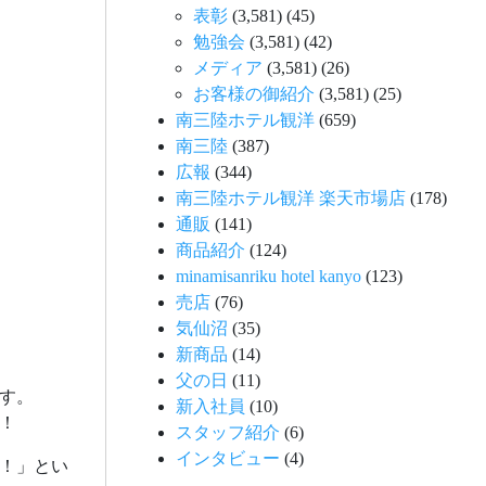
表彰
(3,581)
(45)
勉強会
(3,581)
(42)
メディア
(3,581)
(26)
お客様の御紹介
(3,581)
(25)
南三陸ホテル観洋
(659)
南三陸
(387)
広報
(344)
南三陸ホテル観洋 楽天市場店
(178)
通販
(141)
商品紹介
(124)
minamisanriku hotel kanyo
(123)
売店
(76)
気仙沼
(35)
新商品
(14)
父の日
(11)
す。
新入社員
(10)
！
スタッフ紹介
(6)
インタビュー
(4)
！」とい