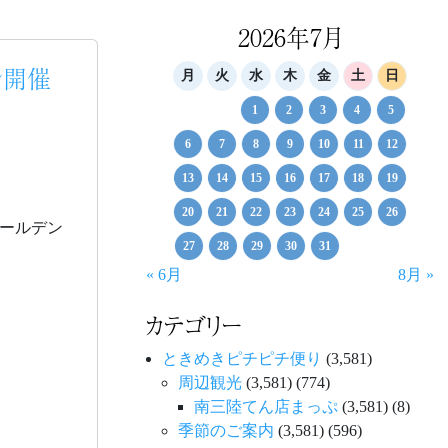
2026年7月
ン開催
月
火
水
木
金
土
日
1
2
3
4
5
6
7
8
9
10
11
12
13
14
15
16
17
18
19
20
21
22
23
24
25
26
ールデン
27
28
29
30
31
« 6月
8月 »
カテゴリー
ときめきピチピチ便り
(3,581)
周辺観光
(3,581)
(774)
南三陸てん店まっぷ
(3,581)
(8)
季節のご案内
(3,581)
(596)