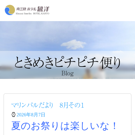
ときめきピチピチ便り
Blog
マリンパルだより 8月その１
2026年8月7日
夏のお祭りは楽しいな！