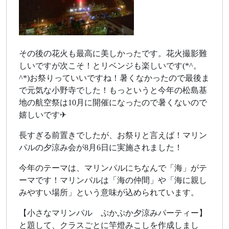
その後の花火も最高に美しかったです。花火撮影難
しいですが次こそ！とリベンジも楽しいです(*^。
^*)お祭りっていいですね！暑くなかったので最後ま
で元気な小野寺でした！もっというと今年の松島基
地の航空祭は10月に開催になったので暑くないので
嬉しいです✈
長すぎる前置きでしたが、お祭りと言えば！マリン
パルの夕涼み会が8月6日に実施されました！
今年のテーマは、マリンパルにちなんで「海」がテ
ーマです！マリンパルは「海の仲間」や「海に親し
みやすい場所」という意味が込められています。
【小さなマリンパル ぷかぷか夕涼みパーティー】
と題して、クラスごとに竿燈みこしを作成しまし