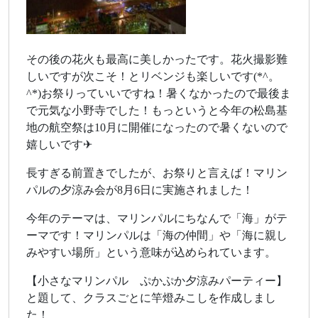
その後の花火も最高に美しかったです。花火撮影難
しいですが次こそ！とリベンジも楽しいです(*^。
^*)お祭りっていいですね！暑くなかったので最後ま
で元気な小野寺でした！もっというと今年の松島基
地の航空祭は10月に開催になったので暑くないので
嬉しいです✈
長すぎる前置きでしたが、お祭りと言えば！マリン
パルの夕涼み会が8月6日に実施されました！
今年のテーマは、マリンパルにちなんで「海」がテ
ーマです！マリンパルは「海の仲間」や「海に親し
みやすい場所」という意味が込められています。
【小さなマリンパル ぷかぷか夕涼みパーティー】
と題して、クラスごとに竿燈みこしを作成しまし
た！