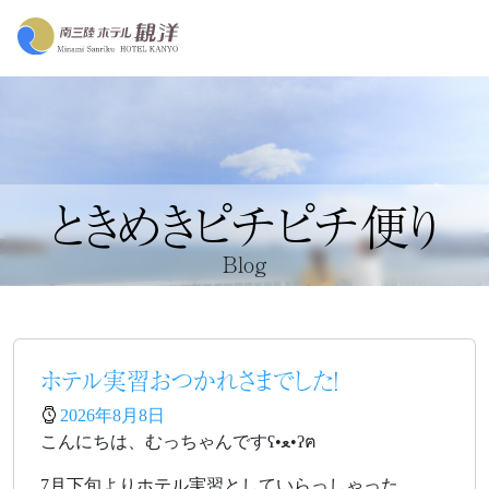
ときめきピチピチ便り
Blog
ホテル実習おつかれさまでした！
2026年8月8日
こんにちは、むっちゃんですʕ•ﻌ•ʔฅ
7月下旬よりホテル実習としていらっしゃった