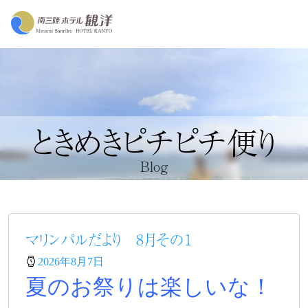
ときめきピチピチ便り
Blog
マリンパルだより 8月その１
2026年8月7日
夏のお祭りは楽しいな！