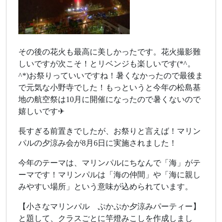
その後の花火も最高に美しかったです。花火撮影難
しいですが次こそ！とリベンジも楽しいです(*^。
^*)お祭りっていいですね！暑くなかったので最後ま
で元気な小野寺でした！もっというと今年の松島基
地の航空祭は10月に開催になったので暑くないので
嬉しいです✈
長すぎる前置きでしたが、お祭りと言えば！マリン
パルの夕涼み会が8月6日に実施されました！
今年のテーマは、マリンパルにちなんで「海」がテ
ーマです！マリンパルは「海の仲間」や「海に親し
みやすい場所」という意味が込められています。
【小さなマリンパル ぷかぷか夕涼みパーティー】
と題して、クラスごとに竿燈みこしを作成しまし