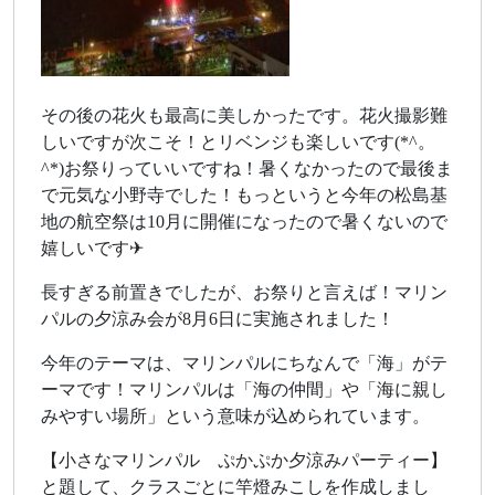
その後の花火も最高に美しかったです。花火撮影難
しいですが次こそ！とリベンジも楽しいです(*^。
^*)お祭りっていいですね！暑くなかったので最後ま
で元気な小野寺でした！もっというと今年の松島基
地の航空祭は10月に開催になったので暑くないので
嬉しいです✈
長すぎる前置きでしたが、お祭りと言えば！マリン
パルの夕涼み会が8月6日に実施されました！
今年のテーマは、マリンパルにちなんで「海」がテ
ーマです！マリンパルは「海の仲間」や「海に親し
みやすい場所」という意味が込められています。
【小さなマリンパル ぷかぷか夕涼みパーティー】
と題して、クラスごとに竿燈みこしを作成しまし