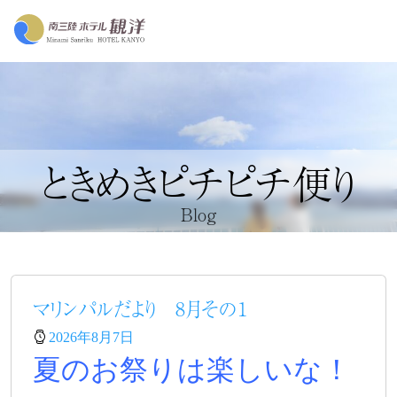
ときめきピチピチ便り
Blog
マリンパルだより 8月その１
2026年8月7日
夏のお祭りは楽しいな！