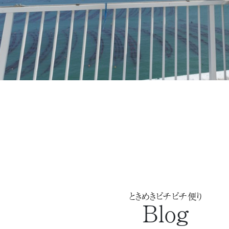
ときめきピチピチ便り
Blog