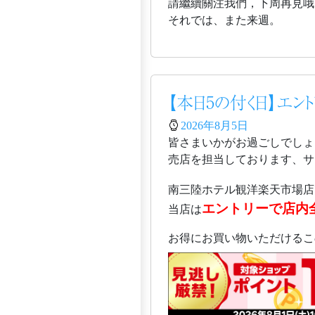
請繼續關注我們，下周再見哦
それでは、また来週。
【本日5の付く日】エン
2026年8月5日
皆さまいかがお過ごしでしょ
売店を担当しております、サガ
南三陸ホテル観洋楽天市場店
エントリーで店内
当店は
お得にお買い物いただけるこ