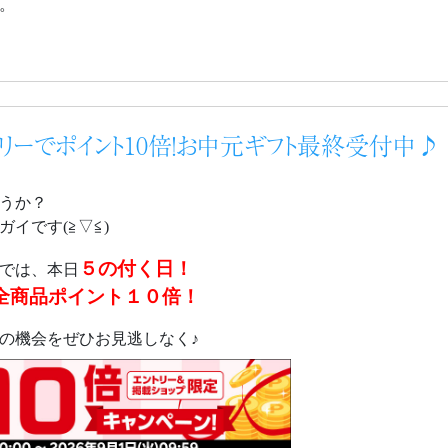
。
トリーでポイント10倍！お中元ギフト最終受付中♪
うか？
イです(≧▽≦)
５の付く日！
では、本日
全商品ポイント１０倍！
の機会をぜひお見逃しなく♪