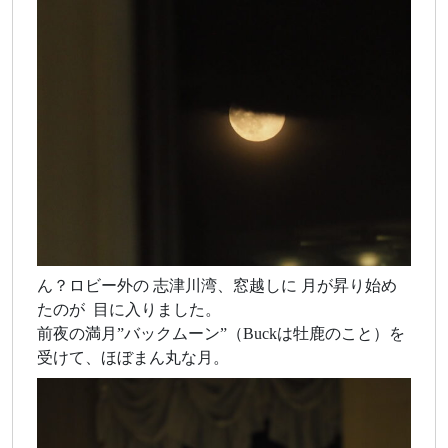
ん？ロビー外の 志津川湾、窓越しに 月が昇り始め
たのが 目に入りました。
前夜の満月”バックムーン”（Buckは牡鹿のこと）を
受けて、ほぼまん丸な月。