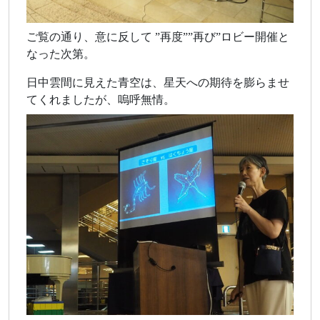
ご覧の通り、意に反して ”再度””再び”ロビー開催と
なった次第。
日中雲間に見えた青空は、星天への期待を膨らませ
てくれましたが、嗚呼無情。