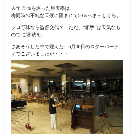
去年 75％を誇った星天率は、
梅雨時の不純な天候に阻まれて50％へまっしぐら。
プロ野球なら監督交代？ ただ、”相手”は天気なも
ので ご容赦を。
さあそうした中で迎えた、6月30日のスターパーテ
ィでございましたが・・・