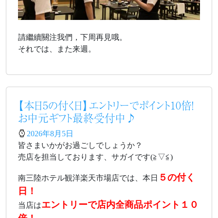
請繼續關注我們，下周再見哦。
それでは、また来週。
【本日5の付く日】エントリーでポイント10倍！
お中元ギフト最終受付中♪
2026年8月5日
皆さまいかがお過ごしでしょうか？
売店を担当しております、サガイです(≧▽≦)
５の付く
南三陸ホテル観洋楽天市場店では、本日
日！
エントリーで店内全商品ポイント１０
当店は