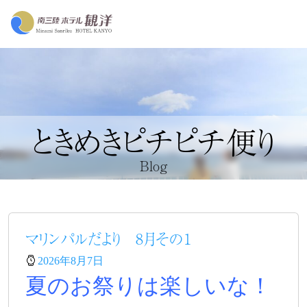
ときめきピチピチ便り
Blog
マリンパルだより 8月その１
2026年8月7日
夏のお祭りは楽しいな！