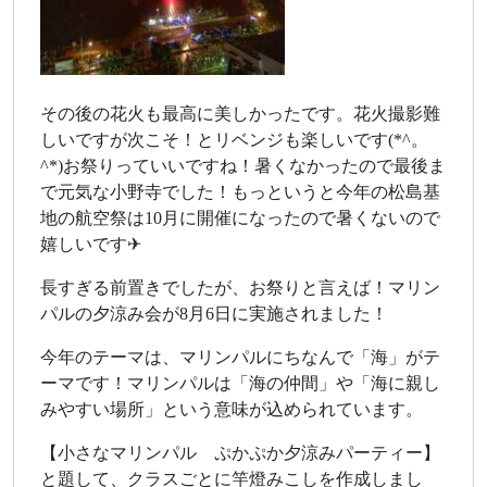
その後の花火も最高に美しかったです。花火撮影難
しいですが次こそ！とリベンジも楽しいです(*^。
^*)お祭りっていいですね！暑くなかったので最後ま
で元気な小野寺でした！もっというと今年の松島基
地の航空祭は10月に開催になったので暑くないので
嬉しいです✈
長すぎる前置きでしたが、お祭りと言えば！マリン
パルの夕涼み会が8月6日に実施されました！
今年のテーマは、マリンパルにちなんで「海」がテ
ーマです！マリンパルは「海の仲間」や「海に親し
みやすい場所」という意味が込められています。
【小さなマリンパル ぷかぷか夕涼みパーティー】
と題して、クラスごとに竿燈みこしを作成しまし