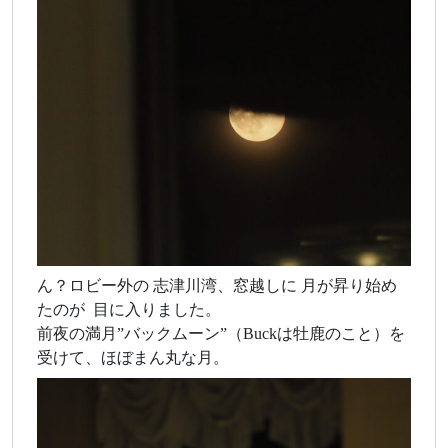
ん？ロビー外の 志津川湾、窓越しに 月が昇り始め
たのが 目に入りました。
前夜の満月”バックムーン”（Buckは牡鹿のこと）を
受けて、ほぼまん丸な月。