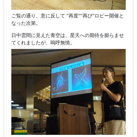
ご覧の通り、意に反して ”再度””再び”ロビー開催と
なった次第。
日中雲間に見えた青空は、星天への期待を膨らませ
てくれましたが、嗚呼無情。