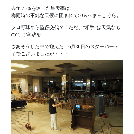
去年 75％を誇った星天率は、
梅雨時の不純な天候に阻まれて50％へまっしぐら。
プロ野球なら監督交代？ ただ、”相手”は天気なも
ので ご容赦を。
さあそうした中で迎えた、6月30日のスターパーテ
ィでございましたが・・・