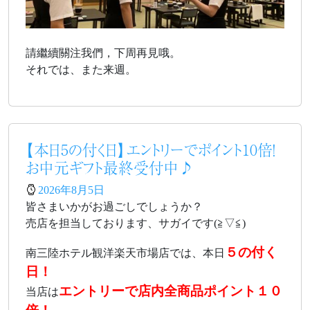
請繼續關注我們，下周再見哦。
それでは、また来週。
【本日5の付く日】エントリーでポイント10倍！
お中元ギフト最終受付中♪
2026年8月5日
皆さまいかがお過ごしでしょうか？
売店を担当しております、サガイです(≧▽≦)
５の付く
南三陸ホテル観洋楽天市場店では、本日
日！
エントリーで店内全商品ポイント１０
当店は